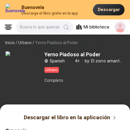
Buenovela
Descargar
Descarga el libro gratis en la app
Mi biblioteca
Busca lo que quieras
Inicio /
Urbano
/
Yerno Piadoso al Poder
Yerno Piadoso al Poder
Spanish
·
4+
·
by: El zorro amante de patatas
Urbano
Completo
Descargar el libro en la aplicación