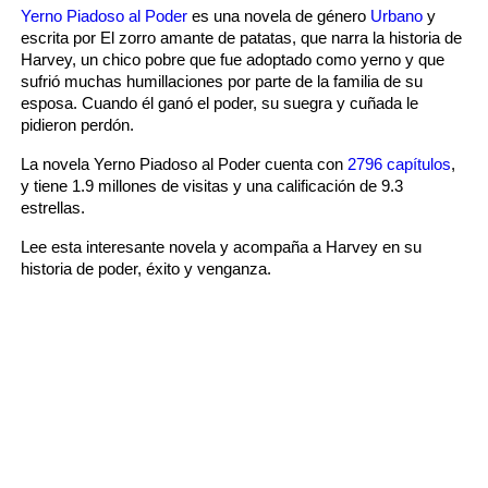
número setenta del abuelo. Vino con las manos
Yerno Piadoso al Poder
es una novela de género
Urbano
y
escrita por El zorro amante de patatas, que narra la historia de
vacías. ¿Cómo se atreve a pedir algo al abuelo?
Harvey, un chico pobre que fue adoptado como yerno y que
¿Cuándo se volvió tan atrevido?
sufrió muchas humillaciones por parte de la familia de su
esposa. Cuando él ganó el poder, su suegra y cuñada le
"Eso es cierto. No tiene modales. ¿Cómo pudo pedir
pidieron perdón.
algo? ¿No vio a todos los invitados que había aquí
La novela Yerno Piadoso al Poder cuenta con
2796 capítulos
,
hoy? ¡Es definitivamente humillante!" La persona que
y tiene 1.9 millones de visitas y una calificación de 9.3
estrellas.
hablo era el nieto más querido del Amo Zimmer, Zack
Zimmer. Siempre le disgustó Mandy. Ahora encontró
Lee esta interesante novela y acompaña a Harvey en su
la oportunidad para burlarse de ella.
historia de poder, éxito y venganza.
"¡Qué inútil b*stardo! ¿Qué derecho tiene a
permanecer en nuestra familia?"
"Sí! ¡Nos humilló!"
"Lo veo ahora. ¡Lo hizo intencionalmente para