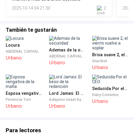
El Amo Zimmer parecía muy feliz justo hace un
2025-10-14 04:21:30
2
2025-
momento, pero su rostro se oscureció de repente.
También te gustarán
Arrojó el vaso en su mano y se rompió en el suelo.
Luego gritó furiosamente: "¡B*stardo! ¿Viniste para
Locura
asistir a la fiesta de cumpleaños o viniste a arruinarla
Ademas de la oscuridad
ABDENAL CARVALHO
para todos?"
Brisa suave 2, el viento vuelve a soplar.
ABDENAL CARVALHO
Urbano
Gracibel
Urbano
Urbano
La esposa de Harvey, Mandy Zimmer, se apresuró y
explicó: "Abuelo, Harvey es insensible. Hoy es un día
feliz. No te enojes por él."
Seducida Por el CEO
Esposa vengativa de la mafia
Lord James: El beso de la redención
Dairy Cornieles
Luego, empujó a Harvey a un lado.
Florencia Tom
Adejumo Israel Ayobami
Urbano
Urbano
Urbano
En ese momento, el primo de Mandy, Quinn Zimmer se
burló: “Mandy, ¡echa un vistazo a tu marido inútil! ¿Qué
Para lectores
ocasión tenemos hoy? Es la fiesta de cumpleaños