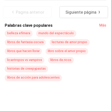
Rechazo
Contemporánea
POV en tercera persona
De Odio al Amor
Pagina anterior
Siguiente página
Palabras clave populares
Más
belleza efímera
mundo del espectáculo
libros de fantasia oscura
lecturas de amor propio
libros que hacen llorar
libro sobre el amor propio
licantropos vs vampiros
libros de ricos
historias de creepypastas
libros de acción para adolescentes