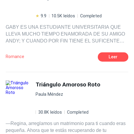
9.9
10.5K leídos
Completed
GABY ES UNA ESTUDIANTE UNIVERSITARIA QUE
LLEVA MUCHO TIEMPO ENAMORADA DE SU AMIGO
ANDY; Y CUANDO POR FIN TIENE EL SUFICENTE
VALOR PARA DECLARLE SU AMOR, ANDY LA
RECHAZA Y SE ALEJA DE ELLA POR UN BUEN
Romance
Leer
TIEMPO HASTA QUE ESTA SE LLEVA UNA GRAN
SORPRESA AL SABER QUE SU HERMANA Y EL
CHICO QUE LE GUSTA TIENEN UNA RELACION
Triángulo Amoroso Roto
Paula Méndez
30.8K leídos
Completed
—Regina, arreglamos un matrimonio para ti cuando eras
pequeña. Ahora que te estás recuperando de tu