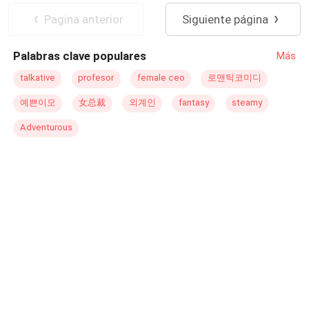
acciones de Alicha lo que causa que su hombre la
azote firme sobre su piel desnuda, haciéndola arquear la
Dramático
Pagina anterior
Siguiente página
desprecie. Sin embargo, el destino tiene sus propios
espalda. ​—Dime quién soy, chiquilla —le exige él con su
planes para ellos. Secretos, y mentiras se revelarán con
voz gruesa y rota por la lujuria, antes de hundirse en su
Palabras clave populares
Más
él tiempo, logrando poner todo en su lugar. “Me sentía la
interior de una sola embestida profunda. ​—Eres... eres mi
mujer más feliz de este mundo, sentía que lo tenía todo,
papi... —susurra Alaia con la respiración entrecortada,
talkative
profesor
female ceo
로맨틱코미디
pero ella volvió y me hizo entender, que si tengo que
clavando sus uñas en su espalda tatuada. ​—¿Soy tu
예쁜이모
女总裁
외계인
fantasy
steamy
forzarlo, por más que lo intente es porque no es para mí,
papi? —pregunta él, incrementando el ritmo de forma
así que lo deje ir, sin embargo, ahora es él quien no
frenética—. Dilo más fuerte. ​—¡Sí, eres mi papi! —grita
Adventurous
quiere dejarme escapar”.
ella, completamente entregada al placer mientras él la
penetra sin piedad, perdiendo la cabeza en un torbellino
de lujuria pura.