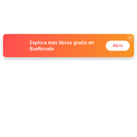
Explora más libros gratis en
Abrir
BueNovela
Hot Genres
Romance
Recursos
Hombre lobo
Palabras clave
Redes Sociales
Mafia
Búsquedas calientes