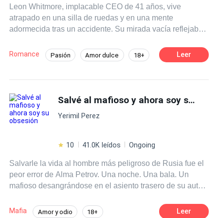
Leon Whitmore, implacable CEO de 41 años, vive
Realmente no estás preparado para el fuego que está a
atrapado en una silla de ruedas y en una mente
punto de golpearte.
adormecida tras un accidente. Su mirada vacía reflejaba
a un hombre que ya no sentía nada. Hasta que Isis
apareció en su vida. A sus 21 años, con un rostro
Romance
Leer
Pasión
Amor dulce
18+
inocente y un cuerpo que desprende pecado, la nueva
CEO
Inteligente
Fiel
cuidadora invade su vida como una tormenta. Sus
caricias despiertan poco a poco al CEO dormido y
Diferencia de Edad
Embarazo
comienzan a disipar la niebla mental. Lo que surge junto
Salvé al mafioso y ahora soy su obsesión
con la conciencia es peligroso: una pasión prohibida que
Yerimil Perez
puede salvarlo… o destruirlo por completo.
10
41.0K leídos
Ongoing
Salvarle la vida al hombre más peligroso de Rusia fue el
peor error de Alma Petrov. Una noche. Una bala. Un
mafioso desangrándose en el asiento trasero de su auto.
Alma pensó que, después de suturar la herida de aquel
desconocido de ojos grises, todo terminaría ahí. Pero el
Mafia
Leer
Amor y odio
18+