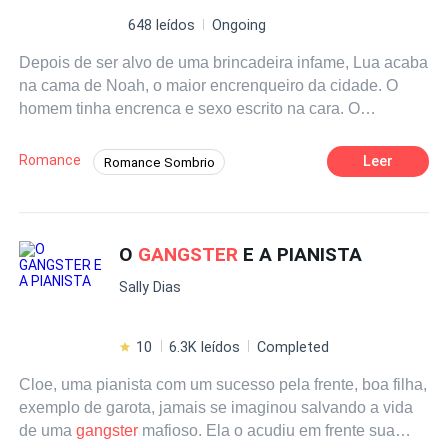
648 leídos
Ongoing
Depois de ser alvo de uma brincadeira infame, Lua acaba
na cama de Noah, o maior encrenqueiro da cidade. O
homem tinha encrenca e sexo escrito na cara. O
problema era que Noah parecia gostar um pouco demais
dela, e isso não parecia coisa boa, uma vez que ele era
Romance
Leer
Romance Sombrio
irmão de Leandro, sua paixão de infância e autor da
Poder Feminino
Amor Exclusivo
infame brincadeira.
Dominante
Diferença de Idade
O
GANGSTER
E A PIANISTA
Sally Dias
10
6.3K leídos
Completed
Cloe, uma pianista com um sucesso pela frente, boa filha,
exemplo de garota, jamais se imaginou salvando a vida
de uma
gangster
mafioso. Ela o acudiu em frente sua