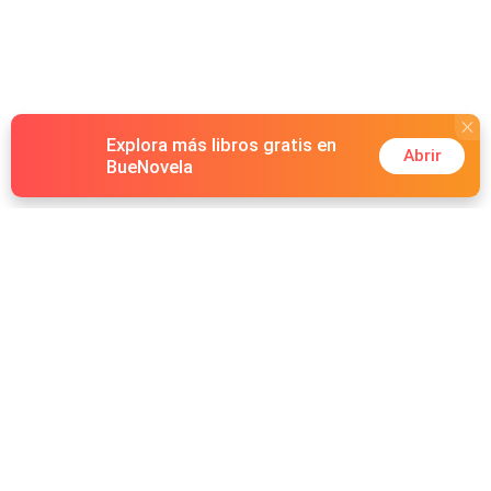
Explora más libros gratis en
Abrir
BueNovela
Hot Genres
Romance
Recursos
Hombre lobo
Palabras clave
Redes Sociales
Mafia
Búsquedas calientes