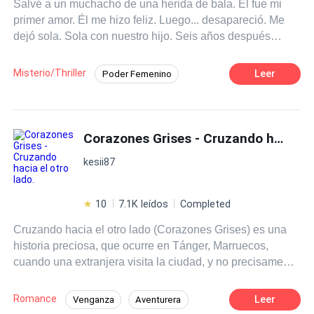
Salvé a un muchacho de una herida de bala. Él fue mi
primer amor. Él me hizo feliz. Luego... desapareció. Me
dejó sola. Sola con nuestro hijo. Seis años después
vuelve a mi vida. Apuntándome con su arma y exigiendo
mi si, acepto en el altar.
Misterio/Thriller
Leer
Poder Femenino
Venganza
Comedia
Identidad oculta
CEO
Matrimonio por Contrato
Mafia
Corazones Grises - Cruzando hacia el otro lado.
POV en primera persona
Malentendido
kesii87
10
7.1K leídos
Completed
Cruzando hacia el otro lado (Corazones Grises) es una
historia preciosa, que ocurre en Tánger, Marruecos,
cuando una extranjera visita la ciudad, y no precisamente
por voluntad propia. Allí conoce lugares maravillosos y a
Alî, un musulmán con unas creencias un tanto toscas,
Romance
Leer
Venganza
Aventurera
que cambiará su vida radicalmente. Pero las cosas nunca