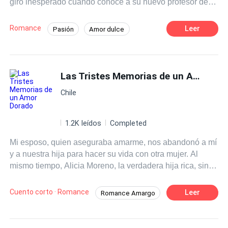
giro inesperado cuando conoce a su nuevo profesor de
literatura, el Sr. Martínez, un hombre carismático y
talentoso que despierta en ella una admiración profunda.
Romance
Leer
Pasión
Amor dulce
A medida que las clases avanzan Clara se siente cada
Chica buena
Profesor
vez más atraída por su forma de enseñar y su manera de
ver el mundo.
Diferencia de Edad
Campus
Las Tristes Memorias de un Amor Dorado
Primer Amor
Chile
1.2K leídos
Completed
Mi esposo, quien aseguraba amarme, nos abandonó a mí
y a nuestra hija para hacer su vida con otra mujer. Al
mismo tiempo, Alicia Moreno, la verdadera hija rica, sin
dudarlo, rompió con su novio —quien ocupaba el lugar
de alguien más como falso heredero—, y se fue con
Cuento corto · Romance
Leer
Romance Amargo
Miguel, mi entonces esposo. Según sus palabras, eso era
Heredera Verdadera/Falsa
Arrepentirse
lo que llamaban «una pareja ideal». De repente,
habiéndolo perdido todo, Juan Pablo, el falso heredero,
Reconquista Desesperada