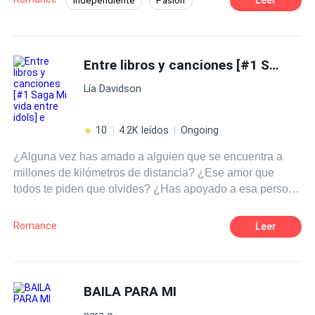
Independiente
Pasión
Segunda Oportunidad
Rebelde
CEO
Traición
Ritmo Rápido
Venganza
Entre libros y canciones [#1 Saga Mi vida entre idols] e
Acción
Lía Davidson
10
4.2K leídos
Ongoing
¿Alguna vez has amado a alguien que se encuentra a
millones de kilómetros de distancia? ¿Ese amor que
todos te piden que olvides? ¿Has apoyado a esa persona
cuando no siquiera sabe de tu existencia? ¿O defendido
a alguien imposible? Pues te diré algo, esa es la rutina
Romance
Leer
de una fan. ¿Pero que pasaría si un día tu sueño se hace
realidad? ¿O que ocurriría si de repente aquel pilar
donde te sostenía se derrumban te tus ojos? Tal vez sería
mejor renunciar a todo.
BAILA PARA MI
sara o