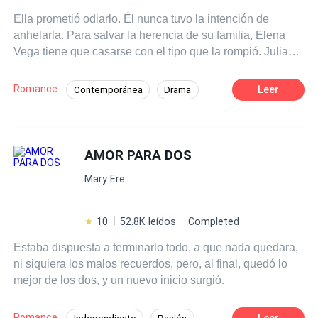
Ella prometió odiarlo. Él nunca tuvo la intención de
anhelarla. Para salvar la herencia de su familia, Elena
Vega tiene que casarse con el tipo que la rompió. Julian
Thorne es un millonario frío y calculador. Su propuesta es
directa pero cruel: un año de matrimonio perfecto y
Romance
Leer
Contemporánea
Drama
público a cambio de la seguridad de su familia. No hay
Amor y odio
CEO
Chica buena
sentimientos ni verdadera cercanía; todo es un
espectáculo para las cámaras. Ella entra en su mundo de
Heredero / Heredera
lujo frío, aferrándose a su ira como su única protección.
AMOR PARA DOS
Matrimonio por Contrato
De Odio al Amor
Pero la línea que separa su amor falso de una tensión
Relación Retorcida
Mary Ere
real y vertiginosa comienza a difuminarse. Un contacto
duradero, un beso robado en la oscuridad y secretos
susurrados en la oscuridad... Ninguna de estas cosas
10
52.8K leídos
Completed
estaba escrita con letras minúsculas. Lo más peligroso
Estaba dispuesta a terminarlo todo, a que nada quedara,
para ellos en este momento no es que se descubra su
ni siquiera los malos recuerdos, pero, al final, quedó lo
mentira; sino la horrible y inequívoca verdad: están
mejor de los dos, y un nuevo inicio surgió.
enamorándose de la única persona a quien les dijeron
que se mantuvieran alejados. Un matrimonio basado en
el odio. Un amor construido sobre secretos.
Romance
Leer