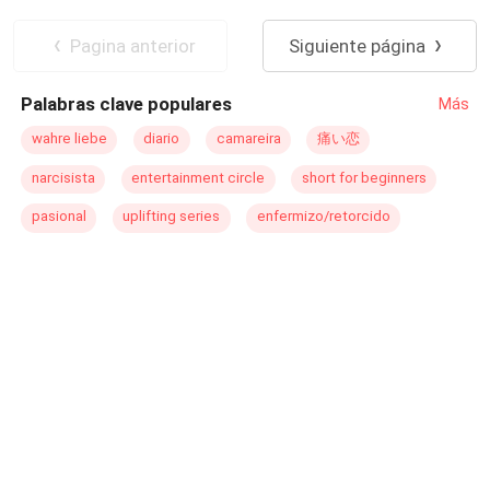
fijarse en ella, Lía se ve atrapada en una conexión que no
entiende… y que él se niega a aceptar. Porque acercarse
Pagina anterior
Siguiente página
a ella no solo es un riesgo para la manada… Es un
riesgo para él. Entre deseo, rechazo y un poder que
Palabras clave populares
Más
amenaza con consumirla, Lía deberá decidir si lucha por
sobrevivir… o si deja que la oscuridad dentro de ella
wahre liebe
diario
camareira
痛い恋
tome el control. Porque esta vez… no será la débil. Será
narcisista
entertainment circle
short for beginners
el peligro.
pasional
uplifting series
enfermizo/retorcido