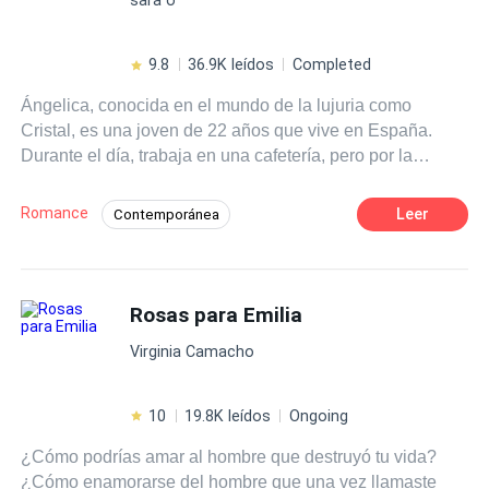
9.8
36.9K leídos
Completed
Ángelica, conocida en el mundo de la lujuria como
Cristal, es una joven de 22 años que vive en España.
Durante el día, trabaja en una cafetería, pero por la
noche, se convierte en stripper. No es una elección
voluntaria; ha caído en las garras de la mafia blanca.
Romance
Leer
Contemporánea
Luciano De Lucca, un poderoso mafioso temido en toda
Romance oscuro
Mafia
Europa, no se deja intimidar por nadie. Sin embargo, todo
cambia cuando presencia el sensual baile de la bella
POV en primera persona
Venganza
Ángelica. Algo extraño despierta en él, llevándolo a
Rosas para Emilia
CEO
Traición
Perdón
enfrentarse a problemas con la misma mafia blanca.
Despiadado
Virginia Camacho
10
19.8K leídos
Ongoing
¿Cómo podrías amar al hombre que destruyó tu vida?
¿Cómo enamorarse del hombre que una vez llamaste