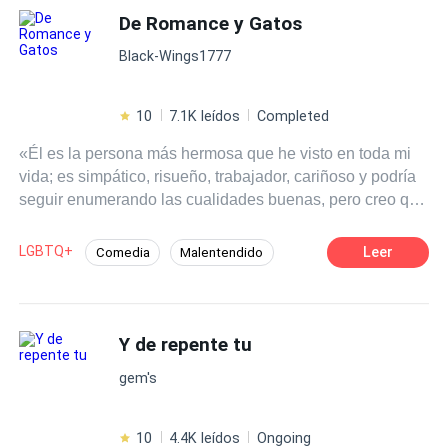
mejor renunciar a todo.
De Romance y Gatos
Black-Wings1777
10
7.1K leídos
Completed
«Él es la persona más hermosa que he visto en toda mi
vida; es simpático, risueño, trabajador, cariñoso y podría
seguir enumerando las cualidades buenas, pero creo que
sería muy excesivo porque, por supuesto, no es
perfecto». «Lo quiero porque me quiere y lo amo porque
LGBTQ+
Leer
Comedia
Malentendido
me ama, aunque a veces tengamos nuestras diferencias
POV en tercera persona
Bestia
MxM
y él piense que no lo entiendo». (…) Él quería que lo
aceptaran por cómo era. Y alguien oyó sus deseos.
Contemporánea
CEO
Ahora él quiere contar su historia y de cómo ese alguien
Y de repente tu
le brindó una nueva vida. Pero no contará solo su
gem's
historia, aprovechará la oportunidad para desenlazar otra.
Misma que se desarrollará dentro de una rutina bastante
peculiar en la cual predominan las aventuras y
10
4.4K leídos
Ongoing