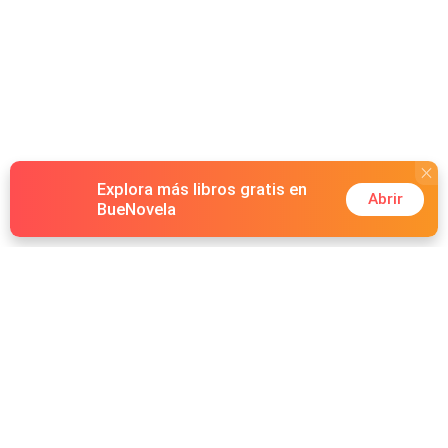
Explora más libros gratis en
Abrir
BueNovela
Hot Genres
Romance
Recursos
Hombre lobo