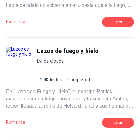
había decidido no volver a amar... hasta que ella llegó,
una chica libre, independiente, espontánea, aventurera,
nada parecido a lo que el había tenido en su vida, por lo
Romance
Leer
que no advirtió que tocará los límites de un amor jamás
experimentado, ¿desbordaran ambos el amor, deseo y
locura del uno por el otro?, ¿aprenderán a amar de
nuevo?
Lazos de fuego y hielo
Lyrics clouds
2.4K leídos
Completed
En "Lazos de Fuego y Hielo", el príncipe Patrick,
marcado por una trágica invalidez, y la sirvienta Amber,
recién llegada al reino de Helvard, junto a sus hermanos
para escapar de un pasado tormentoso, se ven atrapados
en una relación prohibida. En un inicio, Patrick, frío y
Romance
Leer
arrogante, le hace la vida imposible a Amber, pero
conforme pasa el tiempo, entre los muros del castillo,