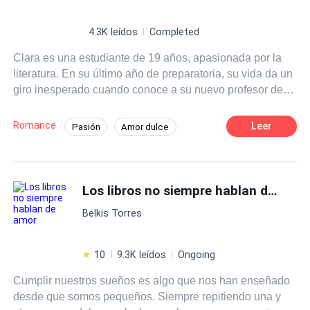
4.3K leídos
Completed
Clara es una estudiante de 19 años, apasionada por la
literatura. En su último año de preparatoria, su vida da un
giro inesperado cuando conoce a su nuevo profesor de
literatura, el Sr. Martínez, un hombre carismático y
talentoso que despierta en ella una admiración profunda.
Romance
Leer
Pasión
Amor dulce
A medida que las clases avanzan Clara se siente cada
Chica buena
Profesor
vez más atraída por su forma de enseñar y su manera de
ver el mundo.
Diferencia de Edad
Campus
Los libros no siempre hablan de amor
Primer Amor
Belkis Torres
10
9.3K leídos
Ongoing
Cumplir nuestros sueños es algo que nos han enseñado
desde que somos pequeños. Siempre repitiendo una y