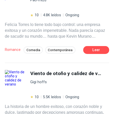
comprender si la culpa, el agradecimiento o algo mas los
hace sentir aquello tan especial que muchos llaman
amor. Los dos no saben que pasa, no comprenden como
10
4.8K leídos
Ongoing
es que una sola persona pudo reparar aquello que una
Felicia Torres lo tiene todo bajo control: una empresa
vez creian roto, y dar paso a sus verdaderos sentimientos
exitosa y un corazón impenetrable. Nada parecía capaz
y verdaderas emociones.
de sacudir su mundo… hasta que Kevin Murano
apareció. Joven, irresistible y demasiado cercano a su
nuevo proyecto, Kevin guarda un secreto que puede
Romance
Leer
Comedia
Contemporánea
destruirlo todo. Lo que empieza como una amenaza,
Pasión
Dominante
Independiente
pronto se convierte en un duelo de pasiones y poder,
donde cada movimiento podría volverse en su contra.
CEO Femenina
Diferencia de Edad
Pero cuando el pasado regresa con peligros y
Viento de otoño y calidez de verano
De Odio al Amor
Verdad Oculta
obsesiones, Felicia descubrirá que la mayor amenaza…
Gigi hoffs
también podría ser su única salvación.
10
5.5K leídos
Ongoing
La historia de un hombre exitoso, con corazón noble y
dulce, lastimado por decepciones amorosas continuas,