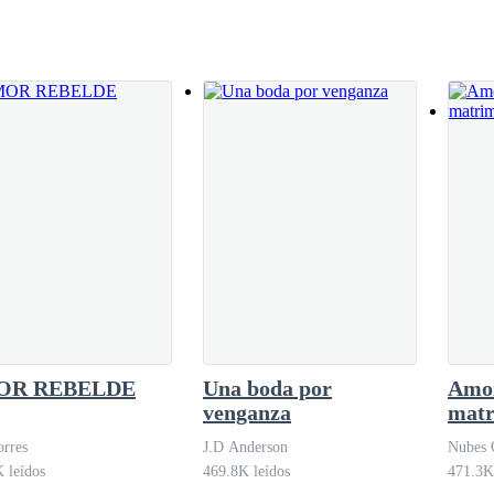
o por la tristeza, mientras seguía sumida en esos pensamientos, en Migr
uando se iban a dirigir al terminal de pasajeros de
Cúcuta
, les salió un as
las ayudo —Y aunque Valeria trataba de evadir al joven, era b
 un viaje directo en una unidad de transporte con todas las co
e el autobús es bastante cómodo, le garantizamos almuerzos y 
ruzar los andes colombianos.
OR REBELDE
Una boda por
Amor
venganza
matr
rres
J.D Anderson
Nubes 
 leídos
469.8K leídos
471.3K