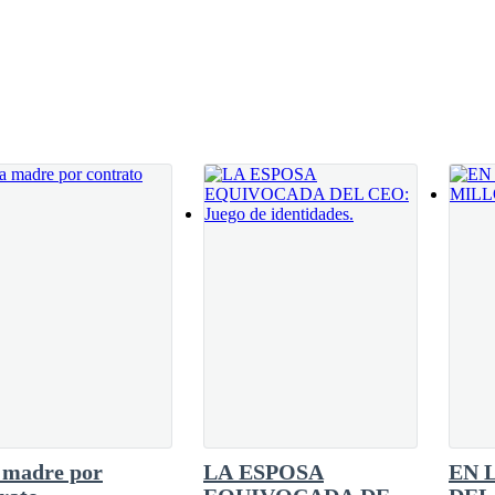
 él, ¿por qué mejor no llegamos hasta el terminal de pasajeros y comp
ue les había ofrecido sus servicios como asesor de viaje, su sexto sent
fiada, es malo ir por la vía pensando en la mala fe de los d
ebe comprobarse—agregó una de las compañeras de viaje.
buela siempre dice «Piensa mal y acertarás», pero hagan lo q
esignación, sin poder alejar esa agobiante sensación de que al
ar los designios de la mayoría y adquirir el boleto junto con ello
 madre por
LA ESPOSA
EN 