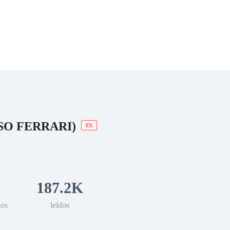
 Romance
Sci-Fi
Guerra
Otros
SO FERRARI)
ES
187.2K
los
leídos