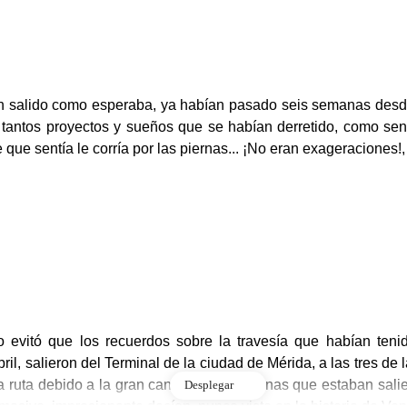
n salido como esperaba, ya habían pasado seis semanas desde
 tantos proyectos y sueños que se habían derretido, como sen
e que sentía le corría por las piernas... ¡No eran exageraciones
o evitó que los recuerdos sobre la travesía que habían ten
il, salieron del Terminal de la ciudad de Mérida, a las tres de
a ruta debido a la gran cantidad de personas que estaban sali
Desplegar
masivo, impresionante decían, nunca visto en la historia de Ve