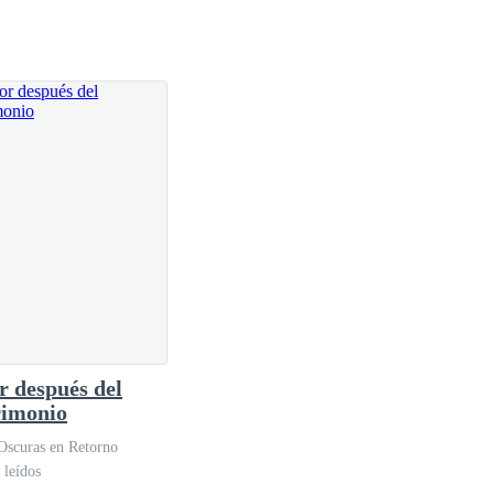
ación Colombia no le firmaron la entrada porque
esor de viajes.
astante insistente y lo intentó con las demás
modidades, con un costo de solo ciento treinta
una ducha en la vía. Son tres días, de viaje y
 después del
imonio
Oscuras en Retorno
 leídos