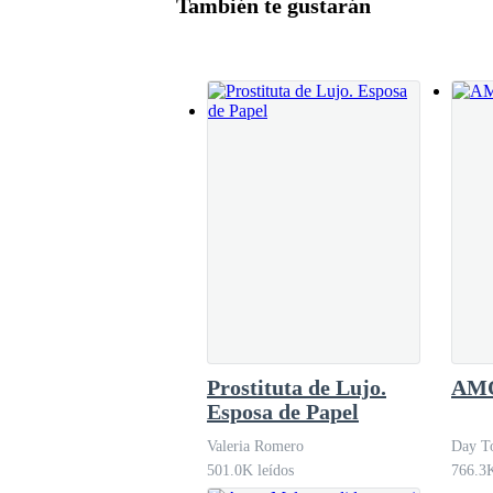
También te gustarán
Así se despidió, sintiendo el corazón arrugadit
debía adquirir el boleto de salida. Por lo cual c
— Señoritas ¿Hacia dónde se dirigen? Yo 
compañeras —Si van a Ecuador, les ofrezco
dólares. El pasaje tiene ese precio porqu
deben abrigarse bien porque tienen que c
Prostituta de Lujo.
AM
Esposa de Papel
Valeria Romero
Day To
501.0K leídos
766.3K