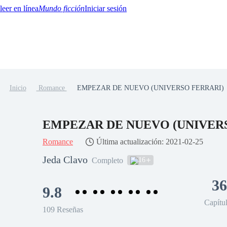
Mundo ficción
Iniciar sesión
Inicio
Romance
EMPEZAR DE NUEVO (UNIVERSO FERRARI)
BTQ+
YA/TEEN
Paranormal
Misterio/Thriller
Oriental
Juegos
Historia
MM
EMPEZAR DE NUEVO (UNIVER
Romance
Última actualización: 2021-02-25
Jeda Clavo
16
Completo
36
9.8
Capítu
109 Reseñas