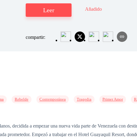
Añadido
Leer
compartir:
ma
Rebelde
Contemporánea
Tragedia
Primer Amor
R
anos, decidida a empezar una nueva vida parte de Venezuela con destino
 nada prometedor. Empezó a trabajar en el Hotel Guayaquil Resort, don