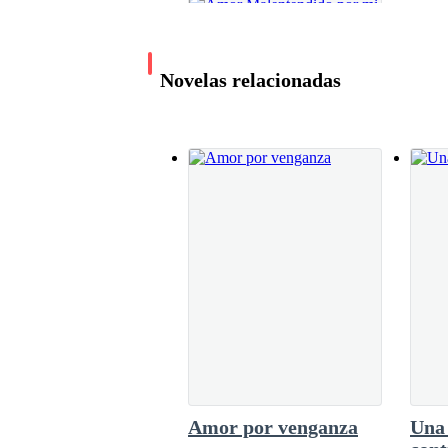
—Chicas, no creo que sea conveniente irnos con
Novelas relacionadas
propuso Valeria porque no confiaba en el joven q
—Valeria María, no puedes ser tan descon
bien. La buena fe se presume, la mala d
Amor Malentendido
por mi esposo cruel
Valeria hizo una mueca —No sé, pero mi a
Alicia W. Colins
decida la mayoría — agregó la joven con r
1.8M leídos
Al final no tuvo otra alternativa que acept
Amor por venganza
Una