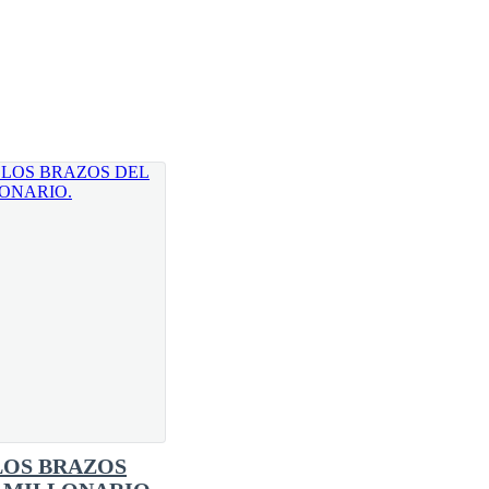
ramos el boleto allá? —
ido le indicaba que no debía confiar.
emás y que siempre te harán daño, eso no está
ue ustedes crean conveniente y yo haré lo que
go no estaba bien.
s, quienes ni siquiera sopesaron
LOS BRAZOS