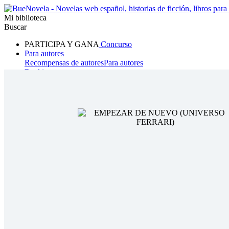
Mi biblioteca
Buscar
PARTICIPA Y GANA
Concurso
Para autores
Recompensas de autores
Para autores
Ranking
Navegar
Novelas
Cuentos Cortos
Todos
Romance
Hombre lobo
Mafia
Sistema
Fantasía
Urbano
LG