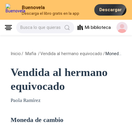
Buenovela
Descargar
Descarga el libro gratis en la app
Mi biblioteca
Busca lo que quieras
Inicio
/
Mafia
/
Vendida al hermano equivocado
/
Moneda de cambio
Vendida al hermano
equivocado
Paola Ramírez
Moneda de cambio