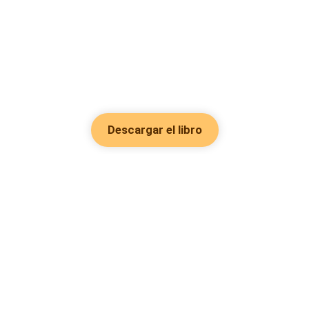
Descargar el libro
Hot Genres
Romance
Recursos
Hombre lobo
Palabras clave
Redes Sociales
Mafia