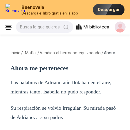
Buenovela
Descargar
Descarga el libro gratis en la app
Mi biblioteca
Busca lo que quieras
Inicio
/
Mafia
/
Vendida al hermano equivocado
/
Ahora me perteneces
Ahora me perteneces
Las palabras de Adriano aún flotaban en el aire,
mientras tanto, Isabella no pudo responder.
Su respiración se volvió irregular. Su mirada pasó
de Adriano… a su padre.