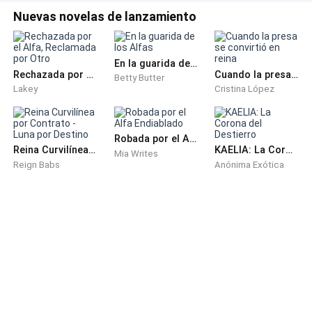
caracterizaban, y no pensaba incumplirlos en ese
Nuevas novelas de lanzamiento
preciso instante.
Sin embargo, el anciano sonrio de una manera cruel y
En la guarida de los Alfas
Rechazada por el Alfa, Reclamada por Otro
Cuando la presa se convirtió en reina
despiadada. La sonrisa de un hombre que sabia
Betty Butter
Lakey
Cristina López
perfectamente que era lo que iba a decir.
—En ese caso, príncipe, el circulo de Alfas se niega el
Robada por el Alfa Endiablado
derecho a reconocerlo como líder de nuestra manada
Reina Curvilínea por Contrato - Luna por Destino
KAELIA: La Corona del Destierro
Mia Writes
Reign Babs
Anónima Exótica
—ronroneo el anciano, con un deleite maquiavélico,
mientras se regodeaba en la desesperación que
comenzaba a aflorar en las facciones de Damino.
El príncipe parpadeo perplejo, sintiendo el debastador
impacto de aquellas palabras como si lo estuvieran
hiriendo de muerte. Damino amaba a su pueblo, su
gente y su corona; la corona que una vez habia sido de
su padre y ahora, con mucho orgullo, el la portaba.