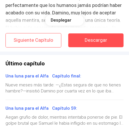
perfectamente que los humanos jamás podrían haber
acabado con su vida. Damino, muy lejos de aceptar
aquella mentira, seguía sosteniendo una única teoría.
Desplegar
El habia sido asesinado por la manada enemiga… la
misma con la que ahora lo querían unir.
Siguiente Capítulo
Descargar
Ante el recuerdo de ese hecho, el príncipe licántropo
no pudo contener mas la rabia que hacia hervir la
Último capítulo
sangre en sus venas y escupio:
Una luna para el Alfa Capítulo final:
—No pienso casarme con una princesa en cuyas
Nueve meses más tarde: —¿Estas segura de que no tienes
manos corre la sangre de mi padre—la mirada dorada
hambre?—insistió Damino por cuarta vez en lo que iba
de Damino era abrasadora y brutalmente intensa.
aquella tarde. Lyra hizo su mejor esfuerzo por sostener
aquella sonrisa amable en sus labios, pero los casi nueve
A otros, a cualquier otra persona en el mundo, el tono
Una luna para el Alfa Capítulo 59:
meses de embarazo no le ayudaban a esconder su mal
humor. El príncipe que habia dejado de ser cruel se disculpo
y la mirada cargada de odio del príncipe lo habría
Aegan gruño de dolor, mientras intentaba ponerse de pie. El
con una media sonrisa ladeada, mientras la observaba a los
enviado corriendo de regreso a casa. Pero no a ese
golpe brutal que Samuel le habia infligido en su estomago lo
ojos. >—¿Ya pensaste en que nombre vas a ponerle?—