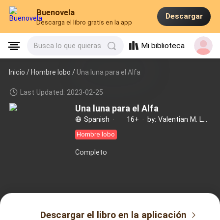
Buenovela
Descargar
Descarga el libro gratis en la app
Mi biblioteca
Busca lo que quieras
Inicio /
Hombre lobo
/
Una luna para el Alfa
Last Updated: 2023-02-25
Una luna para el Alfa
Spanish
·
16+
·
by: Valentian M. Laborde
Hombre lobo
Completo
Descargar el libro en la aplicación