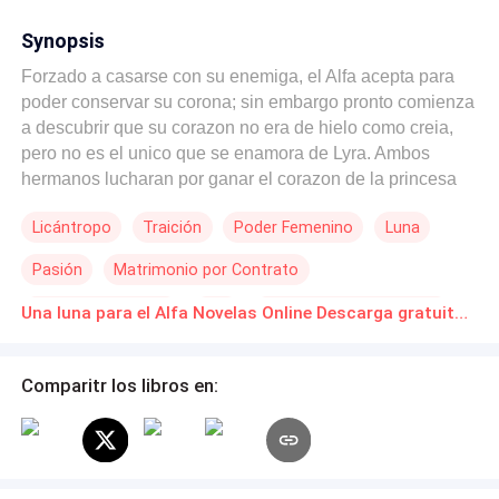
Synopsis
Forzado a casarse con su enemiga, el Alfa acepta para
poder conservar su corona; sin embargo pronto comienza
a descubrir que su corazon no era de hielo como creia,
pero no es el unico que se enamora de Lyra. Ambos
hermanos lucharan por ganar el corazon de la princesa
licantropa, mientras ella busca la manera de ocultar su
Licántropo
Traición
Poder Femenino
Luna
mas profundo secreto.
Pasión
Matrimonio por Contrato
Matrimonio Exprés
Alfa
POV en primera persona
Una luna para el Alfa Novelas Online Descarga gratuita de PDF
Comparitr los libros en: