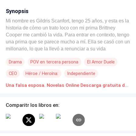
Synopsis
Mi nombre es Gildris Scanfort, tengo 25 años, y esta es la
historia de cómo un trato loco con mi prima Brittney
Cooper me cambió la vida. Para entrar en contexto, tengo
una prima que se parece mucho a mí. Ella se casó con un
millonario, lo que la llevó a renunciar a su vida
desenfrenada; sin embargo, cuando su esposo tuvo un
Drama
POV en tercera persona
El Amor Duele
accidente, ella me buscó, después de años sin vernos,
me propuso que yo la reemplace para que ella pueda ir al
CEO
Héroe / Heroína:
Independiente
extranjero a vivir su vida despreocupada, dándome como
beneficio una enorme suma de dinero. Yo no estoy muy
Amor Prohibido
Verdad Oculta
Sustituta
Una falsa esposa. Novelas Online Descarga gratuita de PDF
convencida de ser participe de esta loca idea, pero mi
madre está muy enferma y necesito el dinero, así que
acepte.
Comparitr los libros en: