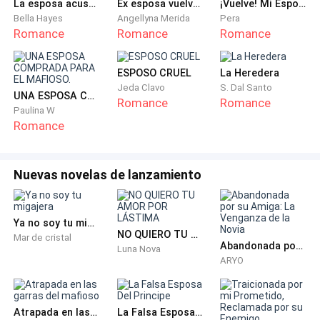
La esposa acusada del CEO
Ex esposa vuelve conmigo.
¡Vuelve! Mi Esposa Muda
El hombre se retira, dejándola sumergida en un vacío
Bella Hayes
Angellyna Merida
Pera
Romance
Romance
Romance
denso y asfixiante. A su alrededor, la vida sigue:
pacientes entran en camillas, el personal corre de un
lado a otro, pero Gildris permanece estática, sin
ESPOSO CRUEL
La Heredera
Jeda Clavo
S. Dal Santo
siquiera parpadear. El silencio en su cabeza es
UNA ESPOSA COMPRADA PARA EL MAFIOSO.
Romance
Romance
absoluto, interrumpido solo por los ecos de sus
Paulina W
Romance
propios reproches hacia la vida. El destino nunca ha
sido generoso con ella. Primero, su padre las
abandonó apenas unos meses después de su
Nuevas novelas de lanzamiento
nacimiento; luego, la desdicha se instaló en su hogar
como un huésped permanente. La enfermedad entró
en sus vidas con la misma puntualidad cruel que las
Ya no soy tu migajera
NO QUIERO TU AMOR POR LÁSTIMA
facturas vencidas en el buzón.
Mar de cristal
Abandonada por su Amiga: La Venganza de la Novia
Luna Nova
ARYO
Sin otra opción y con el alma rota, Gildris se ve
obligada a retirar a su madre del hospital. Empuja la
silla de ruedas por las calles de Delano, bajo una luz
Atrapada en las garras del mafioso
La Falsa Esposa Del Principe