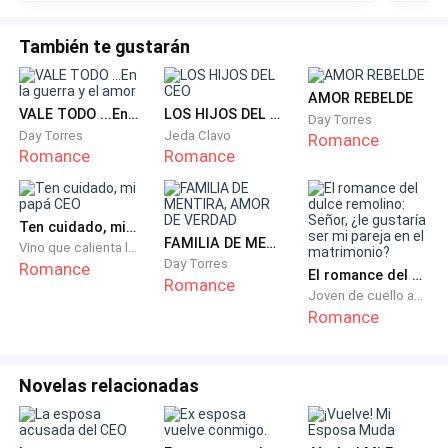
—Entonces… —su voz es un hilo quebradizo— ¿No
También te gustarán
podemos hacer nada más? ¿La dejarán morir
simplemente porque no tengo ese dinero?
AMOR REBELDE
VALE TODO ...En la guerra y el amor
LOS HIJOS DEL CEO
Day Torres
Lo mira con una mezcla de reproche y agonía. Sus
Day Torres
Jeda Clavo
Romance
Romance
Romance
ojos, enrojecidos por la vigilia, se nublan rápidamente.
Una lágrima solitaria traza un surco amargo en su
mejilla.
Ten cuidado, mi papá CEO
FAMILIA DE MENTIRA, AMOR DE VERDAD
Vino que calienta las flores
—Lo lamento, de verdad lo lamento —responde el
Day Torres
Romance
El romance del dulce remolino: Señor, ¿le gustaría ser mi pareja en el matrimonio?
Romance
médico con una empatía profesional que no le sirve
Joven de cuello azul
Romance
de consuelo—. Por ahora, solo podemos suministrarle
analgésicos para aliviar el dolor, pero no podemos
mantenerla internada en esta unidad sin iniciar el
Novelas relacionadas
protocolo de pago. El proceso es necesario y
obligatorio. Permiso.