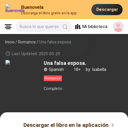
Buenovela
Descargar
Descarga el libro gratis en la app
Mi biblioteca
Busca lo que quieras
Inicio /
Romance
/
Una falsa esposa.
Last Updated: 2025-05-29
Una falsa esposa.
Spanish
·
18+
·
by: Isabella
Romance
Completo
Descargar el libro en la aplicación