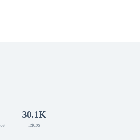
 Romance
Sci-Fi
Guerra
Otros
30.1K
los
leídos