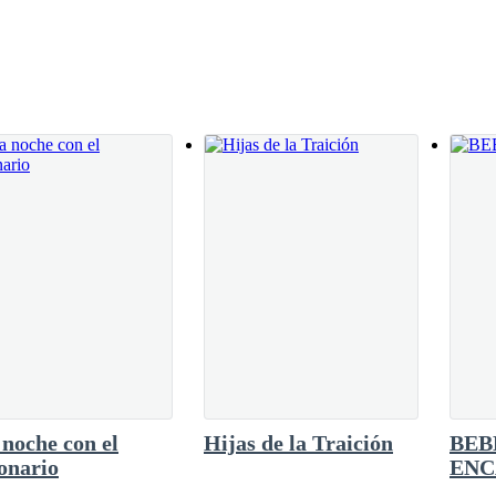
co un taxi rápidamente, Aníbal al no verla
 coche donde ella se iba. “¡Rayos!”. Azucena
ulpó. “Tengo que irme, me dio gusto verte”. El
a la mujer de despedirse. Una mujer joven se
noche con el
Hijas de la Traición
BEB
onario
EN