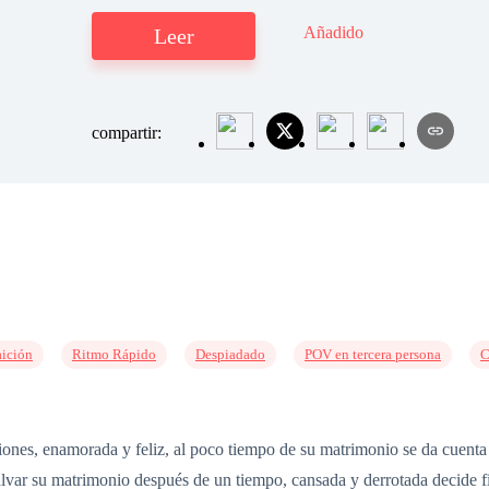
Añadido
Leer
compartir:
aición
Ritmo Rápido
Despiadado
POV en tercera persona
iones, enamorada y feliz, al poco tiempo de su matrimonio se da cuenta 
salvar su matrimonio después de un tiempo, cansada y derrotada decide f