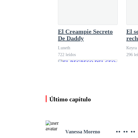
Cristina López
18.3K leídos
El Creampie Secreto
El s
De Daddy
rec
Luneth
Keyra
722 leídos
296 le
Último capítulo
Vanessa Moreno