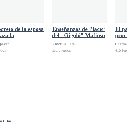
ecreto de la esposa
Enseñanzas de Placer
El p
hazada
del "Gigoló" Mafioso
prom
obse
 payan
AmorDeTinta
Charlie
ídos
1.6K leídos
415 leí