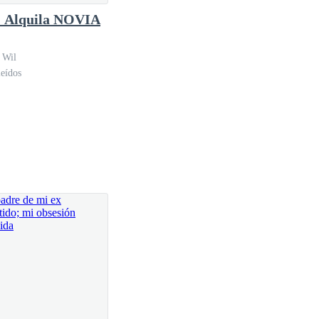
 Alquila NOVIA
 Wil
eídos