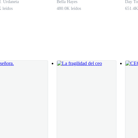
. Urdaneta
Bella Hayes
Day To
 leídos
480.0K leídos
651.4K