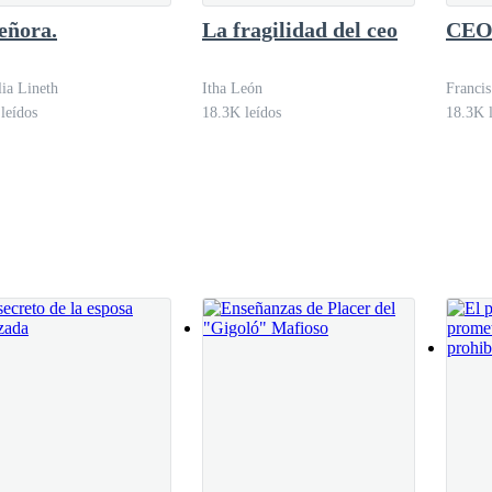
eñora.
La fragilidad del ceo
CEO
ia Lineth
Itha León
Francis
leídos
18.3K leídos
18.3K l