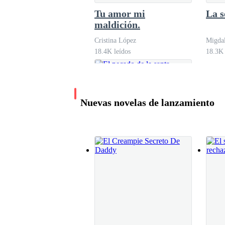
Tu amor mi
La s
maldición.
Cristina López
Migdal
18.4K leídos
18.3K 
Nuevas novelas de lanzamiento
El pecado de la santa.