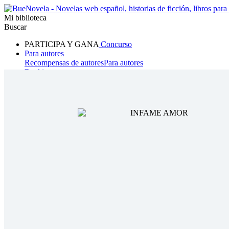
Mi biblioteca
Buscar
PARTICIPA Y GANA
Concurso
Para autores
Recompensas de autores
Para autores
Ranking
Navegar
Novelas
Cuentos Cortos
Todos
Romance
Hombre lobo
Mafia
Sistema
Fantasía
Urbano
LG