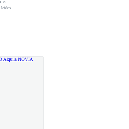
rres
 leídos