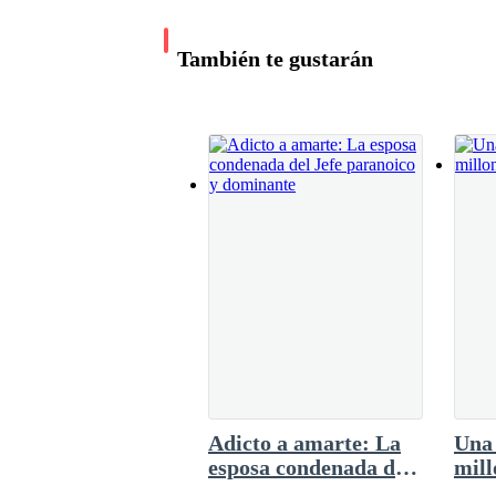
hizo una mueca, se dio la vuelta y se fue. Bus
empezó a buscarla, al levantar la vista vio el
También te gustarán
frunció el ceño. “¿Qué pasa?”. Aníbal se disc
subió a su auto rápidamente sin darle tiempo 
acercó i
Adicto a amarte: La
Una 
esposa condenada del
mill
Jefe paranoico y