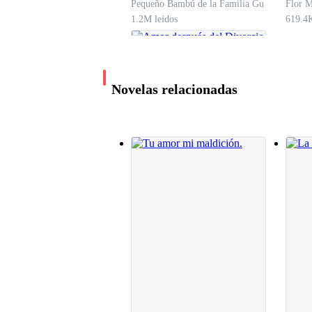
Pequeño Bambú de la Familia Gu
Flor M
dominante
1.2M leídos
619.4K
Novelas relacionadas
Amor después del
Divorcio
Yuna Izquierdo
477.6K leídos