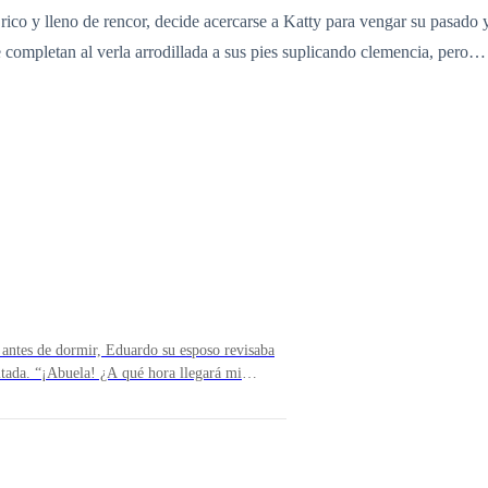
e rico y lleno de rencor, decide acercarse a Katty para vengar su pasado
 completan al verla arrodillada a sus pies suplicando clemencia, pero
 antes de dormir, Eduardo su esposo revisaba
Kase a su cama. “Creo que tarde, tú ya debes
e quería esperar a su madre. “Nada, nada. Es
y se acostó abrazando su muñeca. Cristina
alió cerrando la puerta de la habitación y su