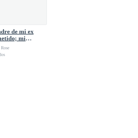
adre de mi ex
etido; mi
sión prohibida
 Rose
dos