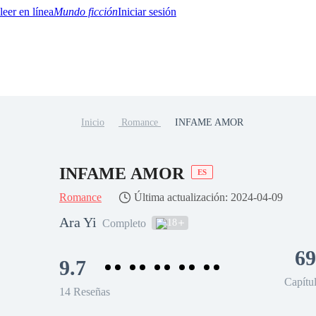
Mundo ficción
Iniciar sesión
Inicio
Romance
INFAME AMOR
BTQ+
YA/TEEN
Paranormal
Misterio/Thriller
Oriental
Juegos
Historia
MM
INFAME AMOR
ES
Romance
Última actualización: 2024-04-09
Ara Yi
18
Completo
69
9.7
Capítu
14 Reseñas