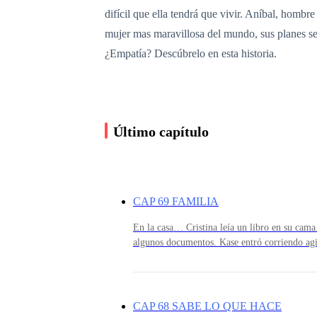
difícil que ella tendrá que vivir. Aníbal, hombr
mujer mas maravillosa del mundo, sus planes se
¿Empatía? Descúbrelo en esta historia.
Último capítulo
CAP 69 FAMILIA
En la casa… Cristina leía un libro en su cama
algunos documentos. Kase entró corriendo agitada. “¡Abuela! ¿A qué hora llegará mi
mamá?”. Cristina dejó su libro y acompañó a 
dormir no te preocupes”. “Pero abuela…” Kas
hora de dormir”. Cristina ayudó a Kase a subir a su cama. Le dio un vistazo a Kevin que
dormía profundamente. Kase subió a su cama 
CAP 68 SABE LO QUE HACE
deseaba que Aníbal y Katty se reconciliaran. S