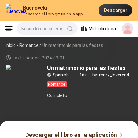
Buenovela
Descargar
Descarga el libro gratis en la app
Mi biblioteca
Busca lo que quieras
Inicio /
Romance
/
Un matrimonio para las fiestas
Last Updated: 2024-03-01
Un matrimonio para las fiestas
Spanish
·
16+
·
by: mary_loveread
Romance
Completo
Descargar el libro en la aplicación