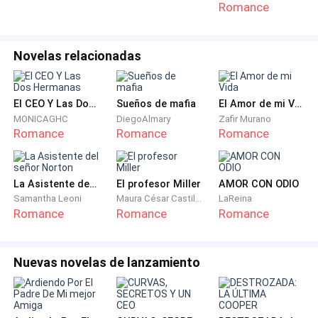
No sé cómo le había hecho, pero había logrado que
Romance
nadie le tomara una foto desprevenido, porque en
esta época era difícil esconderse.
Novelas relacionadas
Como sea, él era mi última opción. Había pedido una
cita con él que obviamente no me dieron. Sin
El CEO Y Las Dos Hermanas
Sueños de mafia
El Amor de mi Vida
embargo, a algunos contactos que había logrado
MONICAGHC
DiegoAlmary
Zafir Murano
hacer en la universidad, me informaron que Austin
Romance
Romance
Romance
Jones buscaba una nueva empresa de publicidad, ya
que con quien había firmado, estaba realizando
La Asistente del señor Norton
El profesor Miller
AMOR CON ODIO
diversidad de movimientos ilegales.
Samantha Leoni
Maura César Castillo
LaReina
Romance
Romance
Romance
Eso incluso había salido en las noticias.
Como sea, era mi oportunidad y ya que no pude
Nuevas novelas de lanzamiento
obtener una cita formal, decidí colarme en una fiesta
que sucedería esa noche.