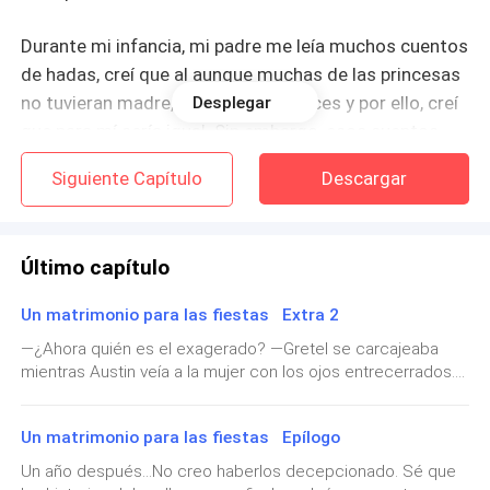
Durante mi infancia, mi padre me leía muchos cuentos
de hadas, creí que al aunque muchas de las princesas
no tuvieran madre, lograban ser felices y por ello, creí
Desplegar
que para mí sería igual. Sin embargo, esos cuentos
solo me hicieron darme cuenta que las princesas
Siguiente Capítulo
Descargar
también llevaban la vida difícil. En estos momentos
recordaba a la princesa Aurora, ya saben, la chica que
es hechizada y se queda dormida hasta que su
Último capítulo
príncipe la rescate.
Un matrimonio para las fiestas Extra 2
Claro, ella despierta por el poder del amor pero
―¿Ahora quién es el exagerado? ―Gretel se carcajeaba
regresa a una realidad que los cuentos ocultan, la
mientras Austin veía a la mujer con los ojos entrecerrados.
realidad de ser adulto, la realidad de pronto ser la
Sophie se encontraba en el baño mientras esperaban los
reina de un reino, la realidad de ser una persona para
resultados de la prueba de embarazo.―Quieres
Un matrimonio para las fiestas Epílogo
la que ella no estaba preparada.
callarte.―Bueno, tu dijiste que querías esperar a tener hijos
y mírate ahora. Todo nervioso por la prueba. Pero amigo
Un año después…No creo haberlos decepcionado. Sé que
mío, te lo dije. Tener sexo sin control es igual a posibilidad