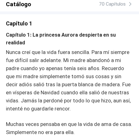
Catálogo
no va orientada a la familia y el romance. ¿Será capaz de
70 Capítulos
pasar las fiestas tal y como la Sofi que no creía en el
amor?
Capítulo 1
Capítulo 1: La princesa Aurora despierta en su
realidad
Nunca creí que la vida fuera sencilla. Para mí siempre
fue difícil salir adelante. Mi madre abandonó a mi
padre cuando yo apenas tenía seis años. Recuerdo
que mi madre simplemente tomó sus cosas y sin
decir adiós salió tras la puerta blanca de madera. Fue
en vísperas de Navidad cuando ella salió de nuestras
vidas. Jamás la perdoné por todo lo que hizo, aun así,
intenté no guardarle rencor.
Muchas veces pensaba en que la vida de ama de casa.
Simplemente no era para ella.