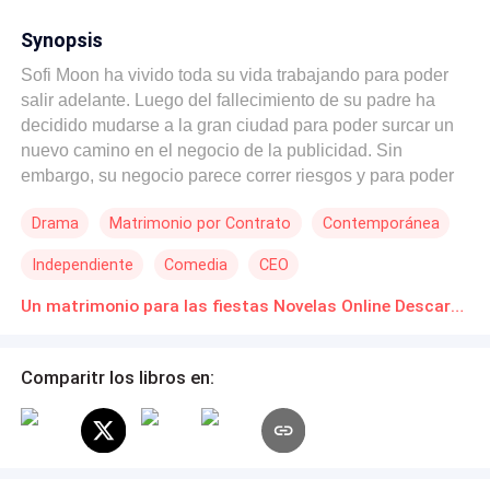
Synopsis
Sofi Moon ha vivido toda su vida trabajando para poder
salir adelante. Luego del fallecimiento de su padre ha
decidido mudarse a la gran ciudad para poder surcar un
nuevo camino en el negocio de la publicidad. Sin
embargo, su negocio parece correr riesgos y para poder
recuperarse necesita firmar un contrato con una de las
Drama
Matrimonio por Contrato
Contemporánea
firmas más ricas del país. Para su mala suerte, en un
intercambio de palabras, resultó insultando al director,
Independiente
Comedia
CEO
Austin Jones, de dicha firma. Creyendo que todo ha sido
un total fiasco y que su carrera profesional se irá por el
Un matrimonio para las fiestas Novelas Online Descarga gratuita de PDF
caño, recibe un trato por parte de Jones. Fingir ser su
esposa durante la época de las fiestas. Sofi, quien nunca
Comparitr los libros en:
ha creído en el romance y las relaciones, acepta por el
bien de su negocio. Sin embargo, no esperaba que la
familia de aquel director comenzará a ablandar su
corazón al igual que aquel aparente frío director. Pero
todo contrato tiene fecha de vencimiento y la vida de Sofi