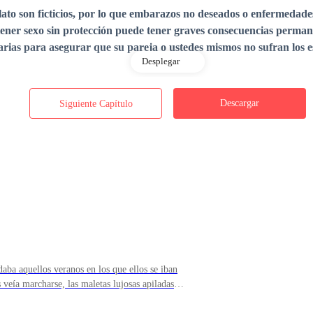
elato son ficticios, por lo que embarazos no deseados o enfermedad
, tener sexo sin protección puede tener graves consecuencias perma
rias para asegurar que su pareja o ustedes mismos no sufran los 
Desplegar
Descargar
Siguiente Capítulo
ve
PARCIAL.
jes, será tomada como violación de derechos de autor
aba aquellos veranos en los que ellos se iban
veía marcharse, las maletas lujosas apiladas
 curiosa, me quedaba en la cocina con mi