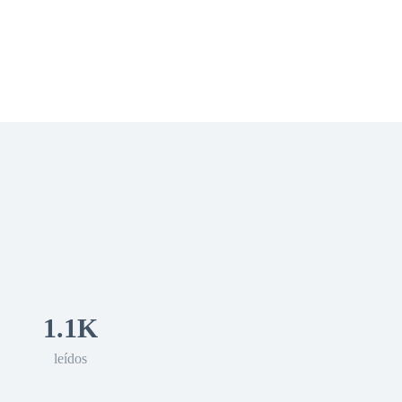
 Romance
Sci-Fi
Guerra
Otros
1.1K
leídos