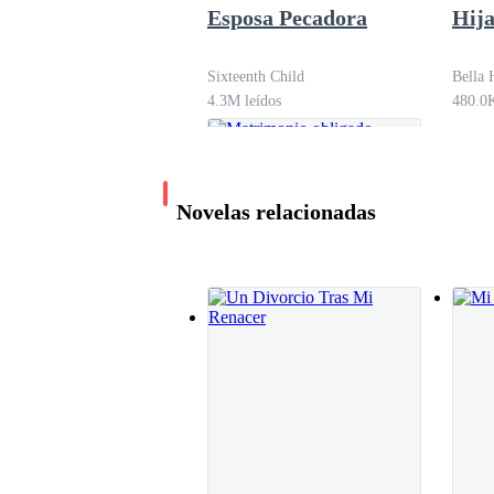
es lo que realmente quieres para tu vida y habr
Esposa Pecadora
Hija
Sixteenth Child
Bella 
—Me duele, mamá —intento que las lágrimas no 
4.3M leídos
480.0K
—Lo sé cariño, lo sé. ¿Por qué no vas y camina
Novelas relacionadas
—¿Estás segura? Todavía tenemos trabajo...
—¡Que sí! Vete.
Matrimonio obligado
Yo asiento saliendo de la habitación, en este l
cuando bajo las escaleras me encuentro a Marta,
Jeda Clavo