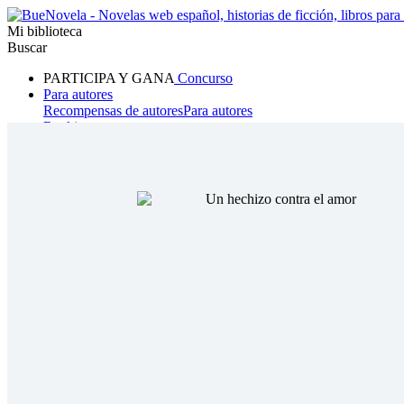
Mi biblioteca
Buscar
PARTICIPA Y GANA
Concurso
Para autores
Recompensas de autores
Para autores
Ranking
Navegar
Novelas
Cuentos Cortos
Todos
Romance
Hombre lobo
Mafia
Sistema
Fantasía
Urbano
LG