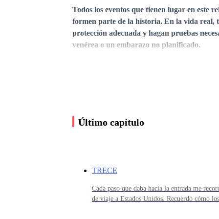
Todos los eventos que tienen lugar en este r
formen parte de la historia. En la vida real
protección adecuada y hagan pruebas necesa
venérea o un embarazo no planificado.
Codigo:©1709073465714 Registro Safe creati
PROHIBIDA SU PRODUCCIÓN TOTAL O 
Último capítulo
Cualquier copia de la historia o de los persona
TRECE
Cada paso que daba hacia la entrada me record
¡No se permiten adaptaciones!
de viaje a Estados Unidos. Recuerdo cómo los 
en la parte trasera de sus autos. Yo, una niña