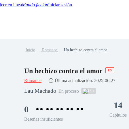
Mundo ficción
Iniciar sesión
Inicio
Romance
Un hechizo contra el amor
BTQ+
YA/TEEN
Paranormal
Misterio/Thriller
Oriental
Juegos
Historia
MM
Un hechizo contra el amor
ES
Romance
Última actualización: 2025-06-27
Lau Machado
18
En proceso
14
0
Capítulos
Reseñas insuficientes