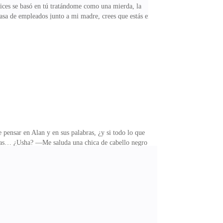
ices se basó en tú tratándome como una mierda, la
casa de empleados junto a mi madre, crees que estás en
.—Si tan amigo mío fuiste dime cuál es mi color
 si me conocieras! Apuesto que tú no sabes tampoco
omida favorita es la lasaña, tu color favorito es el
 pensar en Alan y en sus palabras, ¿y si todo lo que
días… ¿Usha? —Me saluda una chica de cabello negro y
.—Un placer —Entrelazo las manos con ella—, espero
o a la oficina de Alan, toco la puerta antes de entrar
ro la garganta.—Buenos días, señor Elgoft, le he