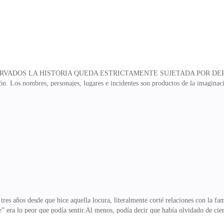
RVADOS LA HISTORIA QUEDA ESTRICTAMENTE SUJETADA POR DE
ón. Los nombres, personajes, lugares e incidentes son productos de la imaginaci
 parecido con personas, vivas o muertas, eventos actuales, locales u organizacio
ión escrita de los titulares del copyright, la reproducción total o parcial de es
 otros, así como la distribución de ejemplares mediante alquiler o préstamo pú
a de ninguna manera sin permiso expreso del autor, salvo en casos d
res años desde que hice aquella locura, literalmente corté relaciones con la fam
e” era lo peor que podía sentir.Al menos, podía decir que había olvidado de ci
lvidar el amor que sentía por Alan.Me había graduado en un secretariado profe