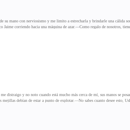
 su mano con nerviosismo y me limito a estrecharla y brindarle una cálida son
co Jaime corriendo hacia una máquina de azar.—Como regalo de nosotros, tien
e unas personas jugaban al póquer.—¡Hola, chicos! —Saluda Mackenzie a los cua
ck! ¿Vas a acompañarnos en la partida? —Le pregunta una mujer alta, con un pr
regunta uno de los chicos, este es un pelinegro, fornido de ojos miel y traj
us habilidades?Mientras me entregaban las
o me distraigo y no noto cuando está mucho más cerca de mí, sus manos se posa
mis mejillas debían de estar a punto de explotar.—No sabes cuanto desee esto, U
amientos cuando estoy frente a él y me suelta sus tontas frases y siento que me 
—, déjame llevarte a tu casa, mañana tenemos que trabajar y después habla
nada conmigo, pues te dejare en paz… te enviare a otro buffet para evitar que m
gas.—¿Para dónde vamos? —Pregunta Alan c