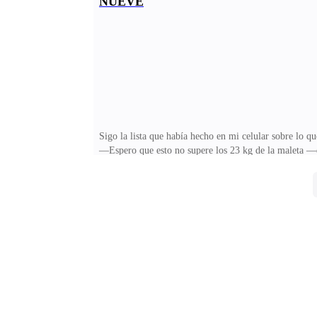
NUEVE
como era que formaba las palabras en mi boca, todo 
rendición—. Pero al menos podrías decirme si tengo 
Sigo la lista que había hecho en mi celular sobre lo qu
—Espero que esto no supere los 23 kg de la maleta —d
junto a Alan.—El itinerario para este viaje, señor Elgo
sus abuelos, piden por favor que saque tiempo para el
empresa, continúo haciendo algunos arreglos para la s
boca abierta, era la primera vez que no entraba por la 