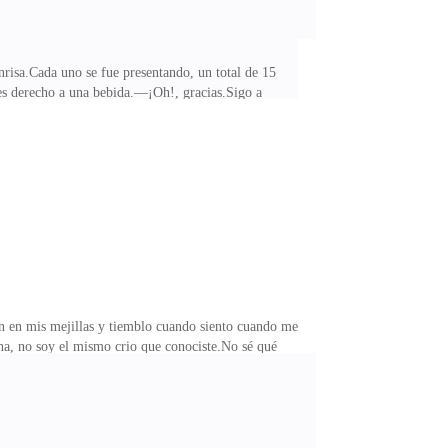
risa.Cada uno se fue presentando, un total de 15
es derecho a una bebida.—¡Oh!, gracias.Sigo a
tro hombres y dos mujeres, cada uno, de diferentes
ecioso vestido color esmeralda.—No, la otra vez casi
e.—Sí, ¿de cuánto es la apuesta?—5.000—¡Mierda! —
n en mis mejillas y tiemblo cuando siento cuando me
sha, no soy el mismo crio que conociste.No sé qué
derrito a sus pies.¿Qué quieres lograr Alan Elgoft?
remos de esto.—¿De esto?—Dame una oportunidad para
i corazón duela al verte.—Está bien, después