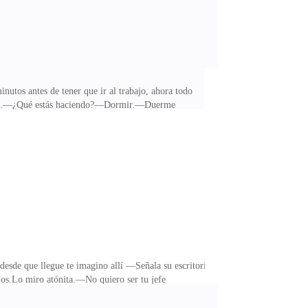
nutos antes de tener que ir al trabajo, ahora todo
é allí.—¿Qué estás haciendo?—Dormir.—Duerme
iendo ahora mismo? Si tanto problema te da que viva
zco que al momento que tocaron mi puerta lo hubiese
tenido que pedir ropa, bragas y cosas para mí.—
desde que llegue te imagino allí —Señala su escritorio
míos.Lo miro atónita.—No quiero ser tu jefe
o puedo actuar con indiferencia, me podría volver
qué decir, tal pareciera que por un momento olvide