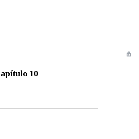
 Romance
Sci-Fi
Guerra
Otros
Capítulo 10