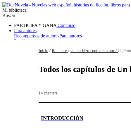
Mi biblioteca
Buscar
PARTICIPA Y GANA
Concurso
Para autores
Recompensas de autores
Para autores
Ranking
Navegar
Inicio
/
Romance
/
Un hechizo contra el amor /
Capítul
Novelas
Cuentos Cortos
Todos
Romance
Hombre lobo
Mafia
Sistema
Fantasía
Urbano
LG
Todos los capítulos de Un 
14 chapters
INTRODUCCIÓN