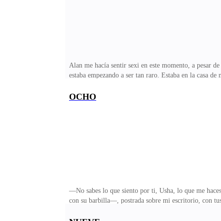
Alan me hacía sentir sexi en este momento, a pesar de v
estaba empezando a ser tan raro. Estaba en la casa 
conmigo, en mi cama.—¿Qué? ¿Estás loco? ¿Por qué do
allí, entonces me mudaré, pero no quiero que creas qu
OCHO
guardado en mi túnica de dormir.Creo que la mejor fo
Buenos días, señor Elgoft. —Exclamo mientras entro a 
—No sabes lo que siento por ti, Usha, lo que me haces
con su barbilla—, postrada sobre mi escritorio, con t
simplemente, o aquel chico que hizo parte de tu infan
loco.—No lo entiendo…, ¿por qué ahora?—Por qué nunca