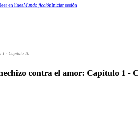
Mundo ficción
Iniciar sesión
o 1 - Capítulo 10
BTQ+
YA/TEEN
Paranormal
Misterio/Thriller
Oriental
Juegos
Historia
MM
hechizo contra el amor: Capítulo 1 - 