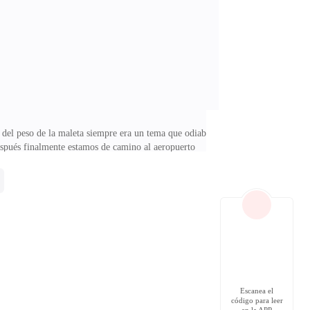
—Está bien —Alan alza sus manos en señal de
a del peso de la maleta siempre era un tema que odiaba.
espués finalmente estamos de camino al aeropuerto
voco la reunión, sus padres, lo convocan a la casa de
—Si señor.Organizo su horario en la tableta de la
istancia. La llegada al aeropuerto me deja con la
Escanea el
código para leer