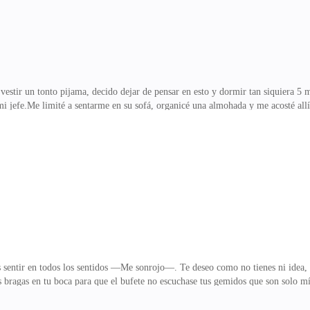
estir un tonto pijama, decido dejar de pensar en esto y dormir tan siquiera 5 mi
de mi jefe.Me limité a sentarme en su sofá, organicé una almohada y me acost
rmiría contigo teniendo una cama en perfecto estado donde podría estar durm
e tienes voz y voto en mi vida, señor Elgoft.Mi alarma me despierta, y agrade
rma de asumir mi situación actual era, ignorándola un poco, después de haber 
su habitación y él se encontraba visitándose.
 sentir en todos los sentidos —Me sonrojo—. Te deseo como no tienes ni idea, 
us bragas en tu boca para que el bufete no escuchase tus gemidos que son solo 
cia, quiero que estemos juntos, que me conozcas y yo haga lo mismo contigo, n
 es tarde para decirte lo mucho que me encantas.Frunzo los labios sin saber 