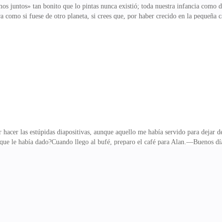
 juntos» tan bonito que lo pintas nunca existió; toda nuestra infancia como d
ra como si fuese de otro planeta, si crees que, por haber crecido en la pequeña 
rmíteme sacarte de tu error, no soy una putilla de la calle.Alan frunce el ceño
eto—, Eso es lo más tonto y trivial que se sabe de una persona.—¡Hablas como
él—, Alan Daniel Elgoft, te gusta de postre las galletas que hacía Marta, tu c
ar… amas ir a bares ¿algo más
acer las estúpidas diapositivas, aunque aquello me había servido para dejar de
a que le había dado?Cuando llego al bufé, preparo el café para Alan.—Buenos 
a secretaria del demonio.—Ya veo.—No me he presentado, soy Mackenzie Will
eno, voy a llevarle el café al señor Elgoft.Sin esperar su respuesta me encamin
a punto de caerle del tabique de su nariz.—Buenos días, señorita Gonz.Me acla
los dejo frente a él en su e