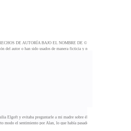
RECHOS DE AUTORÍA BAJO EL NOMBRE DE ©
ón del autor o han sido usados de manera ficticia y no
nes es coincidencia. Bajo las sanciones establecidas en
ta obra por cualquier medio o procedimiento, sea
blico.Todos los derechos reservados.Ninguna parte de
ilia Elgoft y evitaba preguntarle a mi madre sobre él.
erto modo el sentimiento por Alan, lo que había pasado
sional, pero ahora estaba desempleada, en su momento