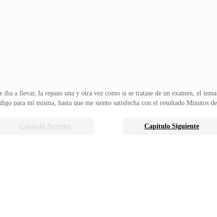
estaba siendo algo extraño.—Todavía no puedo darte una respuesta, lo siento…
una oportunidad.—No lo sé, de hecho, estoy sorprend
e iba a llevar, la repaso una y otra vez como si se tratase de un examen, el tem
igo para mí misma, hasta que me siento satisfecha con el resultado.Minutos d
ft es: Asistir a la reunión, asistir a la gala de bienvenida de la empresa que con
los.—Sí, está bien, organiza eso en mi agenda, si no choca con algo importante.
Capítulo Anterior
Capítulo Siguiente
emana en la que regresábamos a la empresa y las cosas que podíamos trabajar a d
típica entrada d