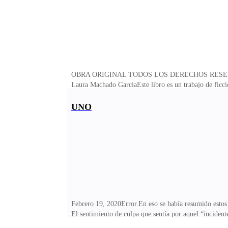
OBRA ORIGINAL TODOS LOS DERECHOS RESE
Laura Machado GarciaEste libro es un trabajo de ficci
deben ser interpretados como eventos reales. Cualquier
las leyes, queda rigurosamente prohibida, sin autorizac
UNO
electrónico, mecánico, por fotocopia, por grabación u
este libro puede ser reproducida, copiada o distribuid
Febrero 19, 2020Error.En eso se había resumido estos t
El sentimiento de culpa que sentía por aquel “incident
ese día fue la copa que rebaso el vaso y me prometí o