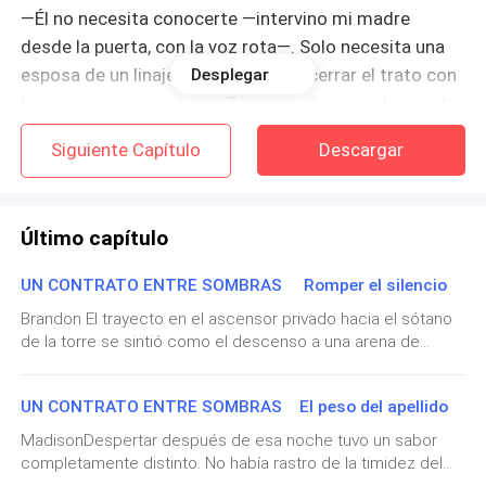
—Él no necesita conocerte —intervino mi madre
desde la puerta, con la voz rota—. Solo necesita una
esposa de un linaje impecable para cerrar el trato con
Desplegar
los inversores europeos. Tú eres… el precio de nuestra
salvación.
Siguiente Capítulo
Descargar
En ese momento, el timbre de la mansión resonó
como una campana de ejecución. Minutos después,
Último capítulo
un hombre de aspecto impecable y mirada clínica
entró en la biblioteca. No era Brandon.
UN CONTRATO ENTRE SOMBRAS Romper el silencio
Brandon El trayecto en el ascensor privado hacia el sótano
—Soy el señor Harrison, asistente personal del señor
de la torre se sintió como el descenso a una arena de
Sterling —dijo el hombre, dejando un maletín sobre la
gladiadores. Acomodé los puños de mi camisa negra y
mesa. Su tono era tan frío como el contrato—. Traigo
ajusté la máscara de seda que cubría el lado derecho de mi
UN CONTRATO ENTRE SOMBRAS El peso del apellido
los documentos definitivos. El señor Sterling no
rostro. Aunque en el ático ya había aprendido a dejarla de
lado frente a Madison, el mundo exterior era un nido de
estará presente para la firma, ni para la ceremonia
MadisonDespertar después de esa noche tuvo un sabor
buitres hambrientos de morbo; no les daría el gusto de usar
completamente distinto. No había rastro de la timidez del
civil. Todo se manejará a través de sus
mis cicatrices como un arma de distracción. Miré de reojo