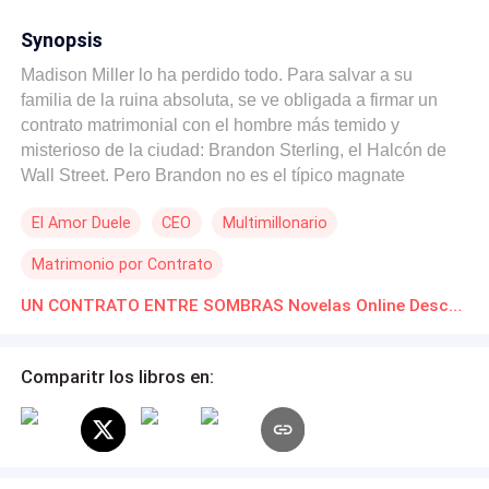
Synopsis
Madison Miller lo ha perdido todo. Para salvar a su
familia de la ruina absoluta, se ve obligada a firmar un
contrato matrimonial con el hombre más temido y
misterioso de la ciudad: Brandon Sterling, el Halcón de
Wall Street. Pero Brandon no es el típico magnate
arrogante; es un hombre que vive oculto en las
El Amor Duele
CEO
Multimillonario
penumbras de un ático blindado, marcado de por vida por
un trágico accidente que le arrebató su familia y su rostro.
Matrimonio por Contrato
Madison entra en su vida esperando un monstruo, pero
encuentra a un hombre roto que prohíbe la luz y el afecto.
UN CONTRATO ENTRE SOMBRAS Novelas Online Descarga gratuita de PDF
Sumida en su propia depresión, ella acepta las reglas del
juego: vivir en las sombras, no hacer preguntas y nunca,
Comparitr los libros en:
bajo ninguna circunstancia, intentar mirarlo.