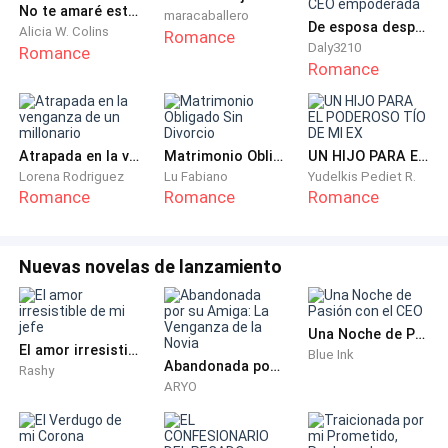
letra temblorosa, entregando mi nombre, mi cuerpo y
No te amaré esta vez.
maracaballero
De esposa despreciada a CEO empoderada
mi futuro a un hombre que ni siquiera tenía el valor de
Alicia W. Colins
Romance
Daly3210
Romance
mirarme a la cara.
Romance
—Excelente —dijo Harrison, guardando el documento
con una eficiencia aterradora—. Un chofer pasará por
Atrapada en la venganza de un millonario
Matrimonio Obligado Sin Divorcio
UN HIJO PARA EL PODEROSO TÍO DE MI EX
usted a las seis de la mañana. Prepare solo lo
Lorena Rodriguez
Lu Fabiano
Yudelkis Pediet R.
esencial. El señor Sterling prefiere que no introduzca
Romance
Romance
Romance
objetos personales extraños en su entorno.
El asistente se marchó sin una despedida cordial. Me
Nuevas novelas de lanzamiento
quedé allí, de pie en medio de la biblioteca, sintiendo
que el mundo a mi alrededor se volvía gris. No tenía
Una Noche de Pasión con el CEO
miedo del hombre deforme que me esperaba en las
El amor irresistible de mi jefe
Blue Ink
sombras de aquel ático; tenía miedo del vacío que
Abandonada por su Amiga: La Venganza de la Novia
Rashy
ARYO
sentía dentro de mí.
Esa noche, no pude dormir. Me quedé mirando el