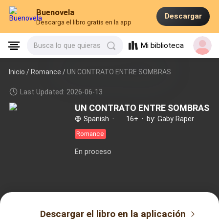
Buenovela
Descargar
Descarga el libro gratis en la app
Mi biblioteca
Busca lo que quieras
Inicio /
Romance
/
UN CONTRATO ENTRE SOMBRAS
Last Updated: 2026-06-13
UN CONTRATO ENTRE SOMBRAS
Spanish
·
16+
·
by: Gaby Raper
Romance
En proceso
Descargar el libro en la aplicación