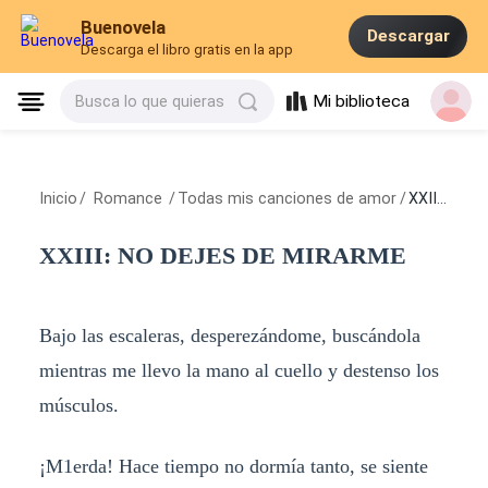
Buenovela
Descargar
Descarga el libro gratis en la app
Mi biblioteca
Busca lo que quieras
Inicio
/
Romance
/
Todas mis canciones de amor
/
XXIII: NO DEJES DE MIRARME
XXIII: NO DEJES DE MIRARME
Bajo las escaleras, desperezándome, buscándola
mientras me llevo la mano al cuello y destenso los
músculos.
¡M1erda! Hace tiempo no dormía tanto, se siente