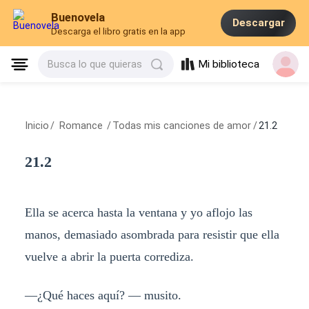
Buenovela
Descargar
Descarga el libro gratis en la app
Mi biblioteca
Busca lo que quieras
Inicio
/
Romance
/
Todas mis canciones de amor
/
21.2
21.2
Ella se acerca hasta la ventana y yo aflojo las
manos, demasiado asombrada para resistir que ella
vuelve a abrir la puerta corrediza.
—¿Qué haces aquí? — musito.