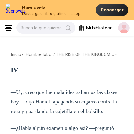
Buenovela
Descargar
Descarga el libro gratis en la app
Mi biblioteca
Busca lo que quieras
Inicio
/
Hombre lobo
/
THE RISE OF THE KINGDOM OF THE SUN
IV
—Uy, creo que fue mala idea saltarnos las clases
hoy —dijo Haniel, apagando su cigarro contra la
roca y guardando la cajetilla en el bolsillo.
—¿Había algún examen o algo así? —preguntó