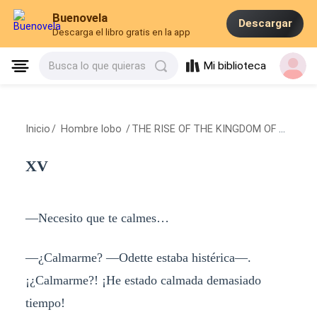
Buenovela
Descargar
Descarga el libro gratis en la app
Mi biblioteca
Busca lo que quieras
Inicio
/
Hombre lobo
/
THE RISE OF THE KINGDOM OF THE SUN
XV
—Necesito que te calmes…
—¿Calmarme? —Odette estaba histérica—.
¡¿Calmarme?! ¡He estado calmada demasiado
tiempo!