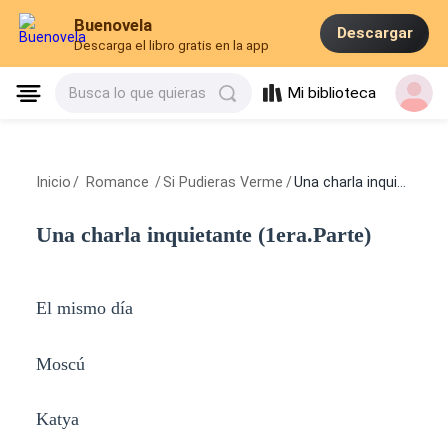
Buenovela
Descargar
Descarga el libro gratis en la app
Mi biblioteca
Busca lo que quieras
Inicio
/
Romance
/
Si Pudieras Verme
/
Una charla inquietante (1era.Parte)
Una charla inquietante (1era.Parte)
El mismo día
Moscú
Katya