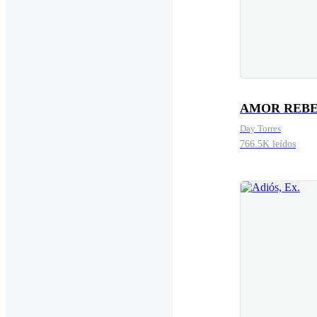
AMOR REB
Day Torres
766.5K leídos