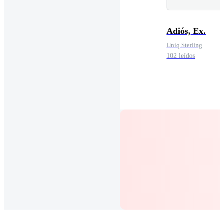
Adiós, Ex.
Uniq Sterling
102 leídos