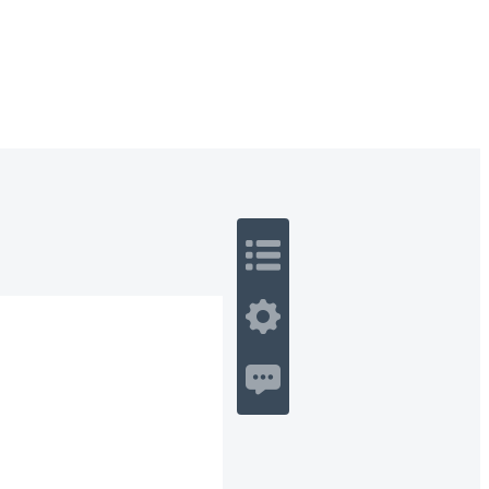
 Romance
Sci-Fi
Guerra
Otros