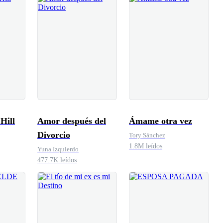
 Hill
Amor después del
Ámame otra vez
Divorcio
Tory Sánchez
1.8M leídos
Yuna Izquierdo
477.7K leídos