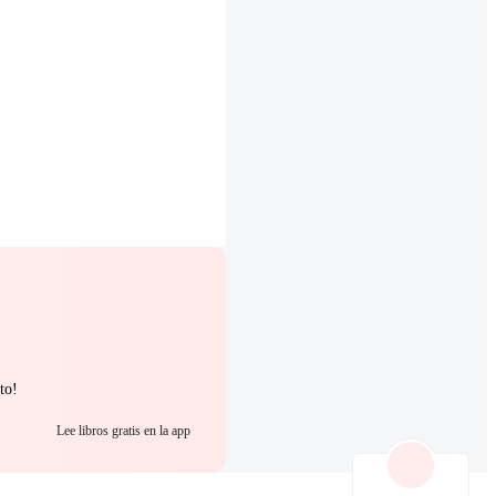
to!
Lee libros gratis en la app