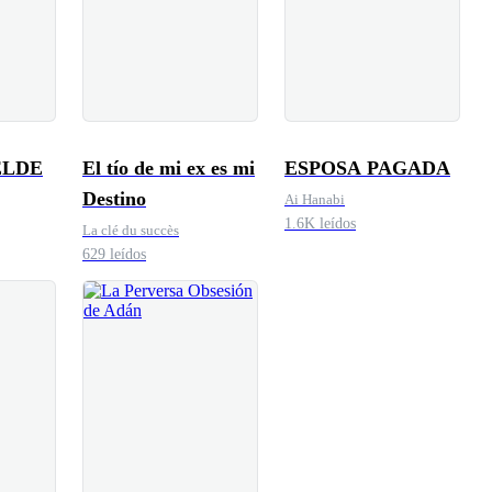
ELDE
El tío de mi ex es mi
ESPOSA PAGADA
Destino
Ai Hanabi
1.6K leídos
La clé du succès
629 leídos