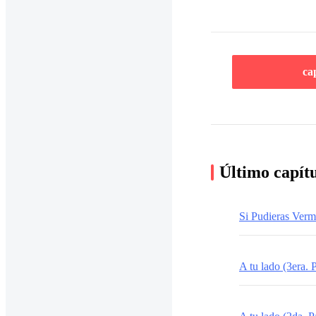
ca
Último capít
Si Pudieras Ver
A tu lado (3era. P