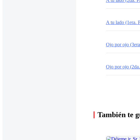
A tu lado (2da. P
A tu lado (1era. P
Ojo por ojo (3era
Ojo por ojo (2da.
También te g