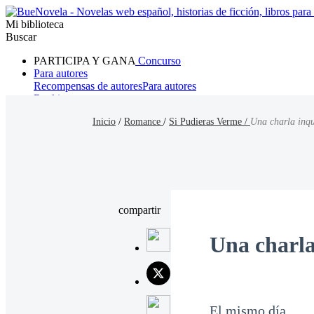
Mi biblioteca
Buscar
PARTICIPA Y GANA
Concurso
Para autores
Recompensas de autores
Para autores
Ranking
Navegar
Inicio
/
Romance
/
Si Pudieras Verme /
Una charla inqu
Novelas
Cuentos Cortos
Todos
Romance
Hombre lobo
Mafia
Sistema
Fantasía
Urbano
LG
compartir
Una charla
El mismo día