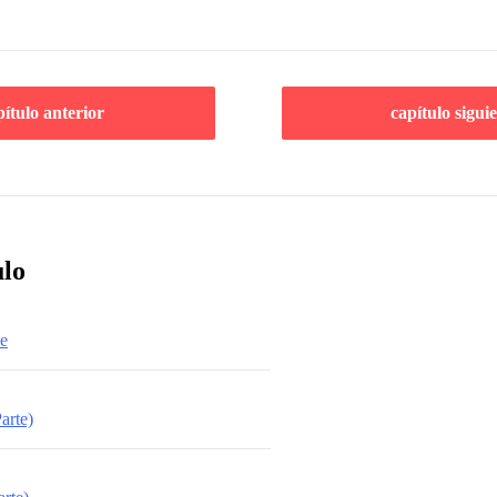
pítulo anterior
capítulo sigui
ulo
me
arte)