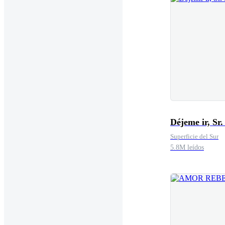
Déjeme ir, Sr.
Superficie del Sur
5.8M leídos