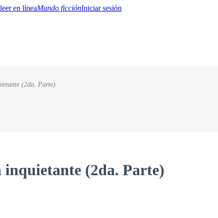
Mundo ficción
Iniciar sesión
ietante (2da. Parte)
BTQ+
YA/TEEN
Paranormal
Misterio/Thriller
Oriental
Juegos
Historia
MM
 inquietante (2da. Parte)