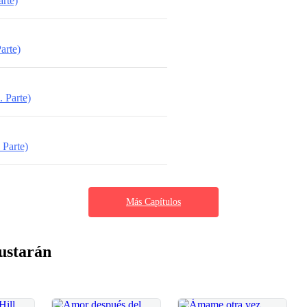
arte)
arte)
. Parte)
 Parte)
Más Capítulos
ustarán