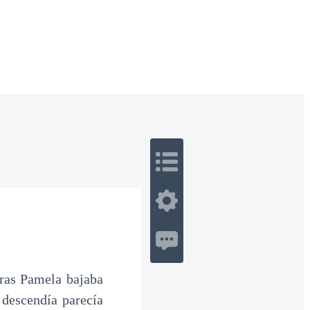
 Romance
Sci-Fi
Guerra
Otros
tras Pamela bajaba
 descendía parecía