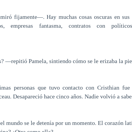
iró fijamente—. Hay muchas cosas oscuras en sus 
os, empresas fantasma, contratos con polític
 —repitió Pamela, sintiendo cómo se le erizaba la pie
mas personas que tuvo contacto con Cristhian fue 
eau. Desapareció hace cinco años. Nadie volvió a saber
 el mundo se le detenía por un momento. El corazón latí
rina? ¿Otra como ella?