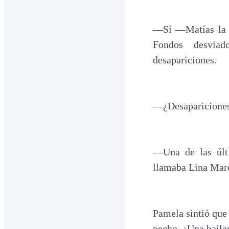
—Sí —Matías la m
Fondos desviad
desapariciones.
—¿Desapariciones?
—Una de las últi
llamaba Lina Marc
Pamela sintió que
pecho. ¿Una baila