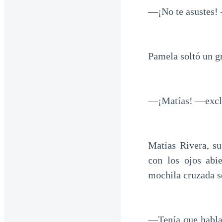
—¡No te asustes!
Pamela soltó un gr
—¡Matías! —excl
Matías Rivera, su
con los ojos abi
mochila cruzada s
—Tenía que hablar