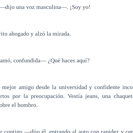
 —dijo una voz masculina—. ¡Soy yo!
ito ahogado y alzó la mirada.
amó, confundida— ¿Qué haces aquí?
 mejor amigo desde la universidad y confidente inco
ertos por la preocupación. Vestía jeans, una chaque
obre el hombro.
 contigo —dijo él, entrando al auto con rapidez y ce