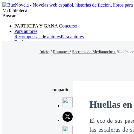
Mi biblioteca
Buscar
PARTICIPA Y GANA
Concurso
Para autores
Recompensas de autores
Para autores
Ranking
Navegar
Inicio
/
Romance
/
Secretos de Medianoche /
Huellas e
Novelas
Cuentos Cortos
Todos
Romance
Hombre lobo
Mafia
Sistema
Fantasía
Urbano
LG
compartir
Huellas en
El eco de sus pas
las escaleras de 