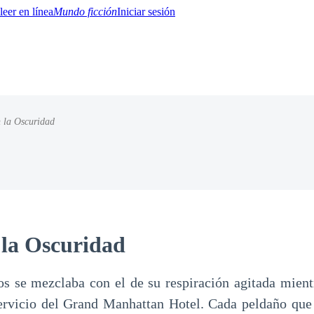
Mundo ficción
Iniciar sesión
n la Oscuridad
BTQ+
YA/TEEN
Paranormal
Misterio/Thriller
Oriental
Juegos
Historia
MM
 la Oscuridad
os se mezclaba con el de su respiración agitada mien
servicio del Grand Manhattan Hotel. Cada peldaño que