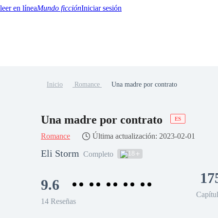
Mundo ficción
Iniciar sesión
Inicio
Romance
Una madre por contrato
BTQ+
YA/TEEN
Paranormal
Misterio/Thriller
Oriental
Juegos
Historia
MM
Una madre por contrato
ES
Romance
Última actualización: 2023-02-01
Eli Storm
18
Completo
17
9.6
Capítu
14 Reseñas