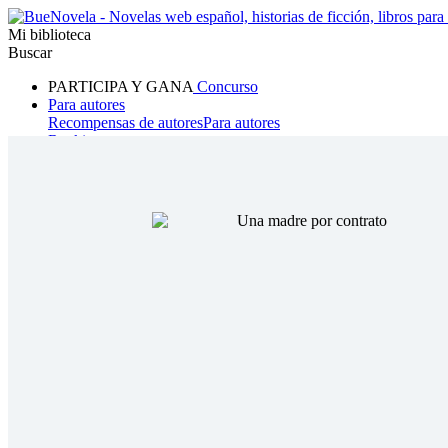
Mi biblioteca
Buscar
PARTICIPA Y GANA
Concurso
Para autores
Recompensas de autores
Para autores
Ranking
Navegar
Novelas
Cuentos Cortos
Todos
Romance
Hombre lobo
Mafia
Sistema
Fantasía
Urbano
LG