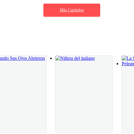
o a su favor.Entonces solo tendría que
Más Capítulos
 fábrica de dinero que era, porque no solo
rencia que le dejaría el viejo Duncan, a quien
r la cama hoy mismo sin falta.
el juicio.Total ya seguro de que le dejaría
saber quién, también reclamaría al otro crío,
i con otra gran pensión alimenticia y sobre
 Eva volviera a ver al hombre frente a ella.
y esa esposa engreída que tenía que se había
bitación?— Pidió el hombre, aunque más que una petición parecía una
ga observara dudosa a Eva, aunque luego también salió del mismo modo 
cipal era resolver el problema.
usted no está casada, ¿Verdad? ¿Hay algún padre que pueda reclamar a
s.