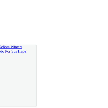
 orden — Ella pagará, no se preocupe.— Aseguró
en que lo había hecho la enfermera, ya se enteraría
 su hijo?— Preguntó Jeremy sentándose en la silla