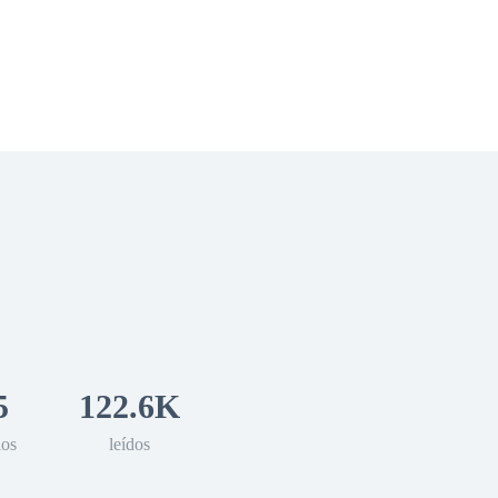
 Romance
Sci-Fi
Guerra
Otros
5
122.6K
los
leídos