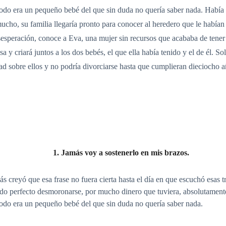
odo era un pequeño bebé del que sin duda no quería saber nada. Había m
mucho, su familia llegaría pronto para conocer al heredero que le había
esperación, conoce a Eva, una mujer sin recursos que acababa de tene
sa y criará juntos a los dos bebés, el que ella había tenido y el de él. S
dad sobre ellos y no podría divorciarse hasta que cumplieran dieciocho a
1. Jamás voy a sostenerlo en mis brazos.
 creyó que esa frase no fuera cierta hasta el día en que escuchó esas 
ndo perfecto desmoronarse, por mucho dinero que tuviera, absolutamente
todo era un pequeño bebé del que sin duda no quería saber nada.