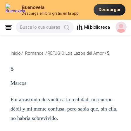
Buenovela
Descargar
Descarga el libro gratis en la app
Mi biblioteca
Busca lo que quieras
Inicio
/
Romance
/
REFUGIO Los Lazos del Amor
/
5
5
Marcos
Fui arrastrado de vuelta a la realidad, mi cuerpo
débil y mi mente confusa, pero sabía que, sin ella,
no habría sobrevivido.