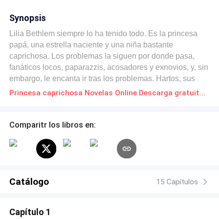
Synopsis
Lilia Bethlem siempre lo ha tenido todo. Es la princesa
papá, una estrella naciente y una niña bastante
caprichosa. Los problemas la siguen por donde pasa,
fanáticos locos, paparazzis, acosadores y exnovios, y, sin
embargo, le encanta ir tras los problemas. Hartos, sus
padres terminan por contratar a un guardaespaldas que
Princesa caprichosa Novelas Online Descarga gratuita de PDF
mantenga a raya a su alocada hija. El plan para Eleonor
es simple, escapar, siempre escapar, aunque todo le da
un giro de 180° cuando conoce a su nueva "niñera",
Comparitr los libros en:
Franco Rojas es... (Dicho de su propia boca)
CONDENADAMENTE SEXY por lo que, su opción de
escape cambia a seducción. Sabe que a Franco le
gustan las mujeres, tal vez demasiado, sabe cómo llamar
perfectamente su atención y ser tan estricto en el régimen
Catálogo
15 Capítulos
de trabajo le provoca más que cualquier tentación, para
ella es un pecado prohibido, siempre que ve lo que
Capítulo 1
quiere, lo tiene. Así ha sido siempre y con Franco no será