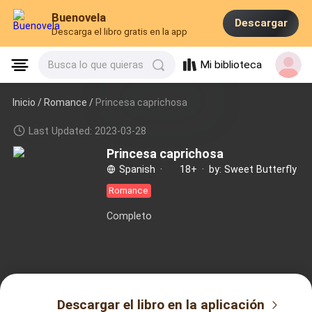
Buenovela
Descargar
Descarga el libro gratis en la app
Mi biblioteca
Busca lo que quieras
Inicio /
Romance
/
Princesa caprichosa
Last Updated: 2023-03-28
Princesa caprichosa
Spanish
·
18+
·
by: Sweet Butterfly
Romance
Completo
Descargar el libro en la aplicación