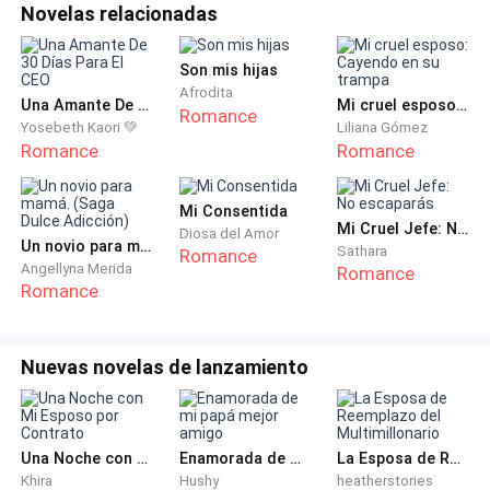
Novelas relacionadas
estaría a salvo y creería que no la seguimos tanto.
Tiene diecinueve, así que... merece algo de espacio.
Son mis hijas
Afrodita
-Dios, ¿Por qué te escucho?
Una Amante De 30 Días Para El CEO
Mi cruel esposo: Cayendo en su trampa
Romance
Yosebeth Kaori 💚
Liliana Gómez
Romance
Romance
-Porque soy una mujer sabia. -La risa de los dos
terminó en un beso suave, juntos terminaron por salir
a su cocina y hacer el desayuno. Al dejar Londres
Mi Consentida
Mi Cruel Jefe: No escaparás
Diosa del Amor
debieron dejar en parte los lujos, así que vivían
Un novio para mamá. (Saga Dulce Adicción)
Sathara
Romance
modestamente en una casa suburbana. Su hija menor
Angellyna Merida
Romance
Romance
viajaba aquel mismo día para un internado en Roma,
por lo que, en España, solo les quedaría Lilia. -Y ¿Qué
dices?
Nuevas novelas de lanzamiento
-Acepto. Buscaré a alguno, y el equipo se lo dejaré
cuando estemos en eventos grandes. De lo demás...
Una Noche con Mi Esposo por Contrato
Enamorada de mi papá mejor amigo
La Esposa de Reemplazo del Multimillonario
acepto. ¿Crees que encontremos alguno?
Khira
Hushy
heatherstories