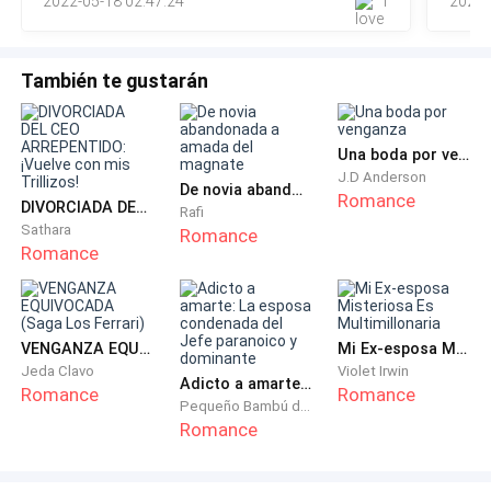
2022-05-18 02:47:24
1
2022-
***
También te gustarán
-Tienes que aflojar tu lazo, papá oso. -Sonrió la mujer
acercándose a su esposo y dándole un breve masaje.
-Solo un guardaespaldas. Solo uno, estará bien con
Una boda por venganza
uno.
J.D Anderson
De novia abandonada a amada del magnate
Romance
DIVORCIADA DEL CEO ARREPENTIDO: ¡Vuelve con mis Trillizos!
Rafi
- ¿Qué tienes en mente? -William miró a su esposa,
Sathara
Romance
Grazia, pelinegra, ojos grises, los mismos ojos que
Romance
tenía su hija del medio y sus mismas facciones. La
única diferencia era el rubio de Lilia, que se lo había
teñido desde los quince. -Amor, no quiero que le pase
VENGANZA EQUIVOCADA (Saga Los Ferrari)
Mi Ex-esposa Misteriosa Es Multimillonaria
nada.
Jeda Clavo
Violet Irwin
Adicto a amarte: La esposa condenada del Jefe paranoico y dominante
Romance
Romance
Pequeño Bambú de la Familia Gu
-Y no le pasará nada. Escucha, ¿Y si ella no sabe quién
Romance
es su guardaespaldas? Un chico, de su edad, para que
se asocie con ella como otro compañero de clases,