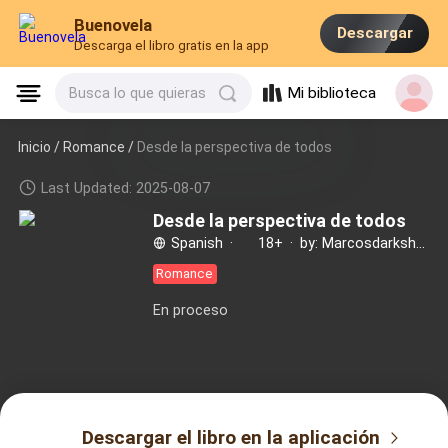
Buenovela
Descargar
Descarga el libro gratis en la app
Mi biblioteca
Busca lo que quieras
Inicio /
Romance
/
Desde la perspectiva de todos
Last Updated: 2025-08-07
Desde la perspectiva de todos
Spanish
·
18+
·
by: Marcosdarkshadow
Romance
En proceso
Descargar el libro en la aplicación