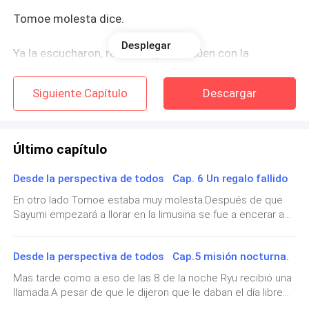
Tomoe molesta dice.
Desplegar
Ya la escucharon, retírense y continúen con la
búsqueda.
Siguiente Capítulo
Descargar
Después de que esos investigadores se fueran, la
adivina sonriendo dice.
Último capítulo
En el fondo estas feliz de que no lo encontraran
¿verdad?
Desde la perspectiva de todos Cap. 6 Un regalo fallido
En otro lado Tomoe estaba muy molesta.Después de que
Tomoe algo molesta dice.
Sayumi empezará a llorar en la limusina se fue a encerar a
su cuarto y pidió estar sola.Golpeando la mesa dice.Como
Deja de hacer preguntas y continua con tu trabajo.
se atreve a hacerla llorar, maldita sea, desearía tenerlo aquí
Desde la perspectiva de todos Cap.5 misión nocturna.
para golpearlo.En eso se abre un portal y de ahí sale
Nieve.Mirándola dice.Parece que tú nunca duermes.Tomoe
Mas tarde como a eso de las 8 de la noche Ryu recibió una
La adivina sonríe y dice.
algo molesta dice.Lo mismo debería decir sobre ti. Dime
llamada.A pesar de que le dijeron que le daban el día libre
¿qué haces aquí?Nieve sonriendo un poco dice.Se que ya
por lo ocurrido con sus compañeros, lo necesitaban, pues