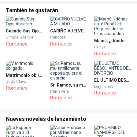
cuerpos, Ryu rápido se acerca a ellos para tomar sus
vea que llego demasiado tarde.
pulsos, pero se da cuenta de que están muertos, Ryu
También te gustarán
molesto ve que ella lo observa desde una esquina
Tomoe aun trataba de procesar lo que la adivina había
sonriendo.Alcánzame si puedes.Ella rápidamente empieza a
dicho.
correr, Ryu muy enojado la sigue, mientras corre saca su
Cuando Sus Ojos Abrieron
CARIÑO VUELVE A MI LADO
radio
Simple Silence
Pandora
Mamá, ¿dónde está Papá? El Regreso de los hijos abanados
¿mi diosa ya se encontró con él?
Romance
Romance
LiLhyz
Romance
Lo que tanto había temido por fin iba a pasar.
Ella molesta dice.
Matrimonio obligado
EL ÚLTIMO BESO... ANTES DEL DIVORCIO
Jeda Clavo
Sr. Ramos, su multimillonaria esposa quiere el divorcio
Day Torres
Romance
Mas le vale que sea digno de mi diosa, y si la lastima
PrimaVera
Romance
yo misma me encargare de matarlo.
Romance
En eso su celular suena, Tomoe al ver que se trataba
Nuevas novelas de lanzamiento
de Sayumi rápidamente contesta.
Feliz dice.