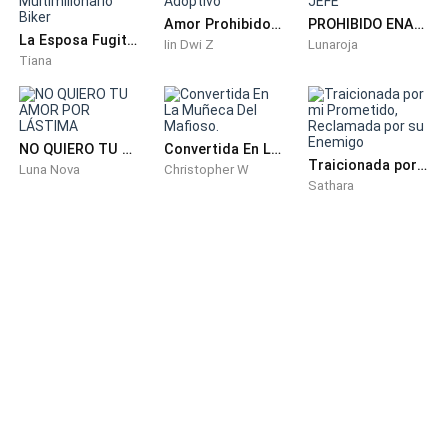
Amor Prohibido por Mi Hermano Adoptivo
PROHIBIDO ENAMORSE DEL JEFE
La Esposa Fugitiva Y El Multimillonario Biker
Señorita Sayumi ¿qué necesita de mí?
Iin Dwi Z
Lunaroja
Tiana
Emocionada y feliz dice.
Cancela las recompensas, por fin encontré a Ira, y
NO QUIERO TU AMOR POR LÁSTIMA
Convertida En La Muñeca Del Mafioso.
Traicionada por mi Prometido, Reclamada por su Enemigo
necesito que me traigas toda la información que
Luna Nova
Christopher W
Sathara
puedas de él, está usando este nombre.
Ryu Yagami Yamada, investígalo, mientras me preparo
adecuadamente para ir a visitarlo, adiós.
¿Que? ¿Ella estaba feliz? ¿Ella se va a preparar
adecuadamente? ¿Tan importante es él?
Molesta empieza a buscar todo sobre Ryu Yagami
Yamada.