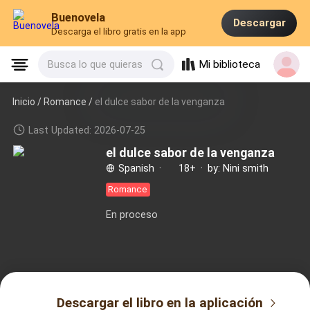
Buenovela
Descargar
Descarga el libro gratis en la app
Mi biblioteca
Busca lo que quieras
Inicio /
Romance
/
el dulce sabor de la venganza
Last Updated: 2026-07-25
el dulce sabor de la venganza
Spanish
·
18+
·
by: Nini smith
Romance
En proceso
Descargar el libro en la aplicación