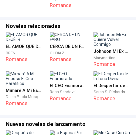
​—Está bien —cedió Camila, suavizando el tono y
Romance
acercándose para abrazar a su amiga, aunque sus
ojos permanecían fríos sobre el hombro de Valeria—.
Lo haré. Pero si se me rompe una uña el primer día,
Novelas relacionadas
será tu culpa.
EL AMOR QUE DEJÉ IR
CERCA DE UN FARO
​Valeria rió, abrazándola con fuerza, sin sospechar que,
Johnson Mi Ex Quiere Volver Conmigo
BREN
C.I.DIAZ
mientras ella celebraba un trabajo honesto, su mejor
Marymartina
Romance
Romance
Romance
amiga ya estaba diseñando un plan donde la
honestidad no tenía cabida.
El CEO Enamorado.
El Despertar de la Luna Divina
Mimaré A Mi Esposo El Ceo Paralítico
Ross Sandoval.
Sarah S. Richards
Diana Paola Mosquera Mosquera
Romance
Romance
Romance
Nuevas novelas de lanzamiento