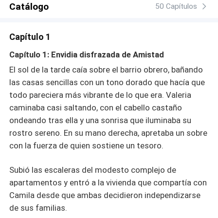
Catálogo
niebla del engaño, o la envidia de Camila logrará enterrar
50 Capítulos
la verdad para siempre?
Capítulo 1
Capítulo 1: Envidia disfrazada de Amistad
El sol de la tarde caía sobre el barrio obrero, bañando
las casas sencillas con un tono dorado que hacía que
todo pareciera más vibrante de lo que era. Valeria
caminaba casi saltando, con el cabello castaño
ondeando tras ella y una sonrisa que iluminaba su
rostro sereno. En su mano derecha, apretaba un sobre
con la fuerza de quien sostiene un tesoro.
​Subió las escaleras del modesto complejo de
apartamentos y entró a la vivienda que compartía con
Camila desde que ambas decidieron independizarse
de sus familias.