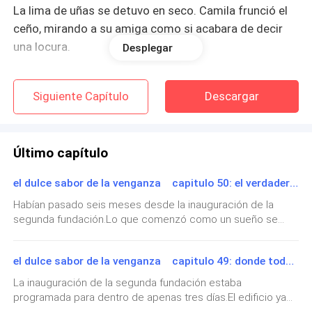
​La lima de uñas se detuvo en seco. Camila frunció el
ceño, mirando a su amiga como si acabara de decir
una locura.
Desplegar
​—¿Meseras? —repitió Camila, arrastrando las sílabas
Siguiente Capítulo
Descargar
con desprecio—. Valeria, me duelen los pies solo de
pensarlo. Ese club es inmenso. ¿De verdad esperas
que me pase diez horas cargando bandejas de
Último capítulo
champán para gente que ni siquiera me va a mirar a la
cara?
el dulce sabor de la venganza capitulo 50: el verdadero significado del éxito
Habían pasado seis meses desde la inauguración de la
​—Es el club más exclusivo de la ciudad, Cami —insistió
segunda fundación.Lo que comenzó como un sueño se
Valeria, acercándose y sentándose a su lado con
había convertido en una realidad que superaba todas las
entusiasmo—. La paga es mejor que en cualquier
expectativas.Cada día, cientos de niños cruzaban aquellas
oficina, y las propinas podrían ayudarnos a pagar la
el dulce sabor de la venganza capitulo 49: donde todo comenzó
puertas para aprender, jugar y descubrir nuevos talentos.
Las aulas permanecían llenas, la biblioteca era el lugar
deuda del alquiler en un mes. Además, el ambiente es
La inauguración de la segunda fundación estaba
favorito de muchos y los talleres de música, arte y
precioso, estaremos rodeadas de jardines, de gente
programada para dentro de apenas tres días.El edificio ya
tecnología despertaban ilusiones que antes parecían