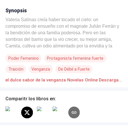
Synopsis
Valeria Salinas creía haber tocado el cielo: un
compromiso de ensueño con el magnate Julián Ferrán y
la bendición de una familia poderosa. Pero en las
sombras del barrio que la vio crecer, su mejor amiga,
Camila, cultiva un odio alimentado por la envidia y la
ambición. Dispuesta a todo por ocupar su lugar, Camila
Poder Femenino
Protagonista femenina fuerte
teje una red de mentiras, drogas y amantes del pasado
para escenificar la traición perfecta. ​En una sola noche, el
Traición
Venganza
De Débil a Fuerte
té de la amistad se convierte en veneno y el sueño de
amor en una pesadilla de desnudez y deshonra. Con el
el dulce sabor de la venganza Novelas Online Descarga gratuita de PDF
corazón roto, Julián repudia a la mujer que amaba, sin
saber que Valeria es la víctima de un plan macabro.
Comparitr los libros en:
Ahora, despertando entre ruinas y señalada por todos,
Valeria deberá luchar para recuperar su dignidad,
mientras Camila se prepara para dar el golpe final:
consolar al millonario y reclamar una corona que no le
pertenece. ​¿El amor de Julián podrá ver a través de la