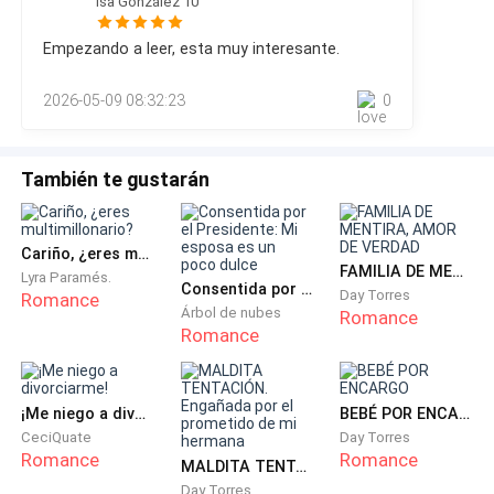
Isa González 10
un incendio en una de sus bodegas. Los envíos quedarán
de algodón y zapatos planos.
suspendidos durante varias semanas.Julián permaneció en
Empezando a leer, esta muy interesante.
silencio.No era una noticia menor. Un retraso de ese tipo
​Valeria suspiró, su brillo disminuyendo apenas un
podía afectar todo el cronograma de la construcción.Laura,
2026-05-09 08:32:23
0
que acababa de llegar, escuchó la conver
poco.
—Solo será un comienzo, Cami. Nadie llega a la cima
También te gustarán
sin subir el primer escalón. Por favor, hazlo por mí.
Dijimos que nos apoyaríamos en todo.
Cariño, ¿eres multimillonario?
​Camila miró de nuevo el sobre en la mesa. Odiaba la
FAMILIA DE MENTIRA, AMOR DE VERDAD
Lyra Paramés.
Consentida por el Presidente: Mi esposa es un poco dulce
Day Torres
Romance
idea de trabajar, pero entonces, una idea cruzó su
Árbol de nubes
Romance
mente como un relámpago. El Royal Oaks. El lugar
Romance
donde los hombres más ricos del país cerraban
negocios y buscaban distracción. Si iba allí, no sería
¡Me niego a divorciarme!
BEBÉ POR ENCARGO
por el sueldo, sino por la oportunidad de cazar algo
CeciQuate
Day Torres
mucho más valioso que una propina.
Romance
Romance
MALDITA TENTACIÓN. Engañada por el prometido de mi hermana
Day Torres