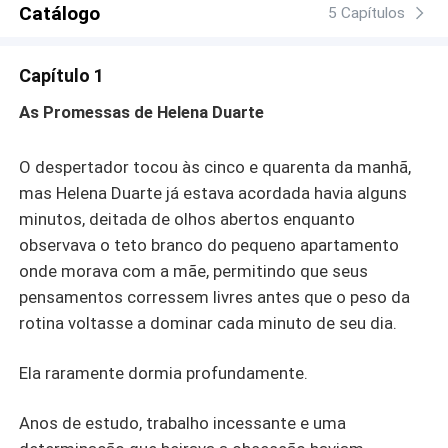
Catálogo
Leonardo com um plano silencioso de vingança. O que
5 Capítulos
ela não esperava era que o homem que deveria odiar
despertasse nela algo perigoso: desejo. Quando
Capítulo 1
Leonardo propõe que Helena finja ser sua namorada
para proteger sua imagem diante da imprensa e dos
As Promessas de Helena Duarte
acionistas, o jogo entre eles se torna ainda mais intenso.
Provocações se transformam em tensão. Tensão se
O despertador tocou às cinco e quarenta da manhã,
transforma em paixão. E uma única noite impensada
mas Helena Duarte já estava acordada havia alguns
muda tudo. Agora Helena carrega um segredo que pode
minutos, deitada de olhos abertos enquanto
destruir não apenas seu plano, mas também o coração
do homem que jurou nunca formar uma família. Entre
observava o teto branco do pequeno apartamento
orgulho, mentiras e sentimentos que crescem apesar de
onde morava com a mãe, permitindo que seus
tudo, Helena e Leonardo descobrirão que algumas
pensamentos corressem livres antes que o peso da
guerras não podem ser vencidas… porque o verdadeiro
rotina voltasse a dominar cada minuto de seu dia.
inimigo pode ser o próprio coração.
Ela raramente dormia profundamente.
Anos de estudo, trabalho incessante e uma