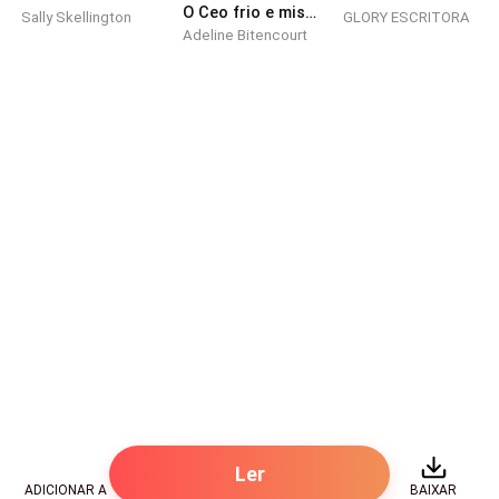
O Ceo frio e misterioso que se apaixonou pela sua empregada
Sally Skellington
GLORY ESCRITORA
Adeline Bitencourt
O silêncio que se seguiu na cozinha não era apenas o
silêncio de uma manhã comum, mas sim o silêncio
pesado das memórias que nunca haviam sido
totalmente superadas, porque tanto Helena quanto
sua mãe sabiam exatamente o que aquele nome
representava.
Metalúrgica Vasconcellos.
Foi ali que tudo começou.
Helena ainda se lembrava com uma clareza dolorosa
de como seu pai costumava chegar em casa no fim
da tarde, os braços cobertos por pequenas manchas
de graxa e o uniforme azul da fábrica marcado pelo
Ler
trabalho pesado, mas sempre com um sorriso
ADICIONAR A
BAIXAR