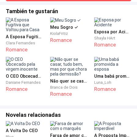
ela pretendia conquist
que revelavam uma vista panorâmica impressionante da
metrópole ainda mergulhada na escuridão da
Mas Helena também sabia algo que sua mãe não
También te gustarán
madrugada.Leonardo raramente demorava mais de alguns
compreendia completamente.
segundos para se levantar.Ele se sentava na beira da cama,
Meu Sogro ✓
passava a mão pelo rosto e respirava profundamente antes
Esposa por Acidente
Aquilo não era apenas ambição.
KiolaFritiz
de se colocar de pé, como
A Esposa Fugitiva que Voltou para Casa
Shayla HArt
Romance
Clara Fernandes
Romance
Era algo muito mais profundo.
Romance
— Hoje é um dia importante — disse Helena
finalmente, levando a xícara de café até os lábios.
O CEO Obcecado pela virgem inocente
Uma babá promovida a esposa
Não quer se casar, tudo bem, mas por que chora pela demissão?
Daniane Fernandes
Luna_Loh
— Importante como?
Branca de Dois
Romance
Romance
Romance
Helena respirou fundo, sentindo o gosto amargo do
café se misturar ao peso das lembranças que
Novelas relacionadas
carregava havia tantos anos.
A Volta Do CEO
— Porque hoje… eu finalmente vou entrar no império
Farsa de amor com o marquês
A Proposta Imperdível
Blue