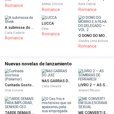
deles.
ANNA SOUSA
Rafa Cabral
Romance
Romance
Romance
Sua mãe franziu a testa.
LUCCA
A submissa do Sheik
— Império de quem?
Déia
Carla Cadete
Romance
O DONO DO MORRO E A FILHA DO DELEGADO — VOL. 2
Romance
Sandra Lima Autora
Helena virou o notebook lentamente, revelando na tela
Romance
o nome de uma das maiores corporações do país.
Grupo Vasconcellos.
Nuevas novelas de lanzamiento
E naquele instante, enquanto o nome brilhava na tela
iluminada, Helena sentiu novamente a mesma
NAS GARRAS DO JUIZ
Cunhada Gostosa (Poliamor)
LIVRO 2 — AS SOMBRAS DE FERRARESI
Célia Oliveira
promessa silenciosa que havia feito a si mesma
Star Corona
arianecfliborio
muitos anos atrás.
Um dia ela chegaria perto o suficiente para destruir
tudo aquilo.
TARDE DEMAIS PARA IMPLORAR, SENHOR CEO
ME CONVERTI EM SUA ESCRAVA SEXUAL