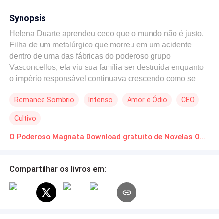
Synopsis
Helena Duarte aprendeu cedo que o mundo não é justo.
Filha de um metalúrgico que morreu em um acidente
dentro de uma das fábricas do poderoso grupo
Vasconcellos, ela viu sua família ser destruída enquanto
o império responsável continuava crescendo como se
nada tivesse acontecido. Anos depois, transformada em
Romance Sombrio
Intenso
Amor e Ódio
CEO
uma das estrategistas financeiras mais brilhantes do
mercado, Helena finalmente encontra a oportunidade
Cultivo
perfeita para se aproximar do homem que representa
tudo o que ela perdeu. Leonardo Vasconcellos. Frio,
O Poderoso Magnata Download gratuito de Novelas Online em PDF
arrogante e conhecido por destruir qualquer concorrente
que atravesse seu caminho, o magnata da tecnologia
Compartilhar os livros em:
carrega suas próprias cicatrizes. Desde a morte do irmão
mais novo, Leonardo se recusa a permitir que qualquer
pessoa se aproxime demais. Mas Helena não é qualquer
pessoa. Determinada a derrubar o império Vasconcellos
por dentro, ela se infiltra no coração dos negócios de