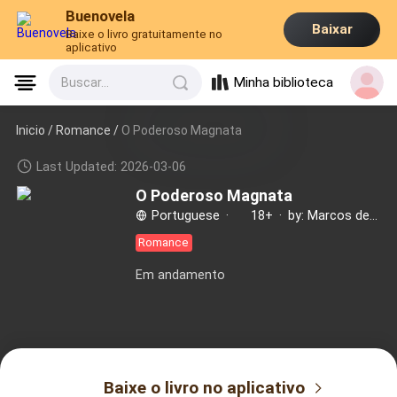
Buenovela
Baixar
Baixe o livro gratuitamente no
aplicativo
Minha biblioteca
Buscar...
Inicio /
Romance
/
O Poderoso Magnata
Last Updated: 2026-03-06
O Poderoso Magnata
Portuguese
·
18+
·
by: Marcos de Souza
Romance
Em andamento
Baixe o livro no aplicativo