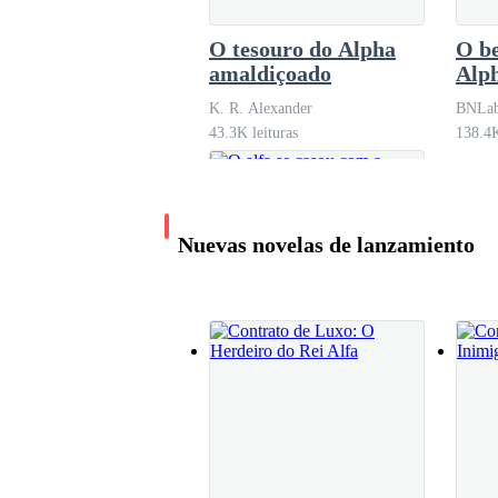
Ao longe, a clareira já era vista, a linha invisí
O tesouro do Alpha
O be
alfa.
amaldiçoado
Alph
K. R. Alexander
BNLab
Era a única esperança delas.
43.3K leituras
138.4K
Mas ele estava atrás, o alfa dos carnifices não as
Nuevas novelas de lanzamiento
Claro que não.
Era um lobo monstruoso, de pelos avermelhados
rosnado animalesco. Corria pela mata como um vu
lhe pertencia.
O alfa se casou com a
gêmea errada