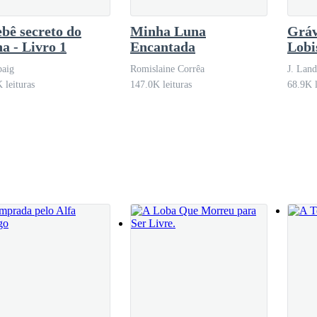
vel que separava Obsidian de Valtheria. A fronteira entre os dois territór
bê secreto do
Minha Luna
Gráv
a - Livro 1
Encantada
Lob
aig
Romislaine Corrêa
J. Lan
 leituras
147.0K leituras
68.9K l
 deixaria ir tão fácil.
 e olhos vermelhos como brasas. Imenso, selvagem, as garras arrancav
lto vermelho, decidido a alcançar as escravas e estraçalhar aquela loba