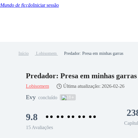
Mundo de ficção
Iniciar sessão
Início
Lobisomem
Predador: Presa em minhas garras
BTQ+
YA/TEEN
Paranormal
Misterio/Thriller
Oriental
Juegos
Historia
MM
Predador: Presa em minhas garras
Lobisomem
Última atualização: 2026-02-26
Evy
18
concluído
23
9.8
Capítu
15 Avaliações