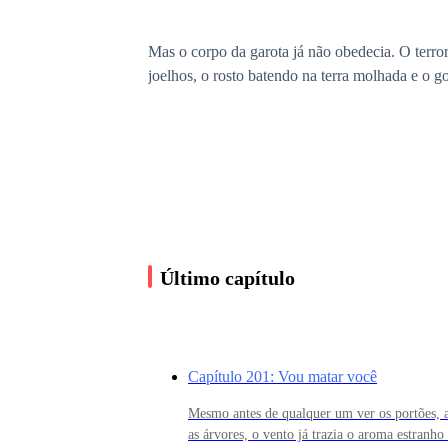
Mas o corpo da garota já não obedecia. O terror 
joelhos, o rosto batendo na terra molhada e o 
— Mamãe… — soluçou, agarrando o vestido da 
A voz na mente das duas era monstruosa, profun
Último capítulo
“Selene, pare com isso. Devolva minha compa
Capítulo 201: Vou matar você
Selene apertou os dentes, os olhos brilhando co
sua forma de loba, mesmo aos dezessete anos.
Mesmo antes de qualquer um ver os portões, a
as árvores, o vento já trazia o aroma estranho