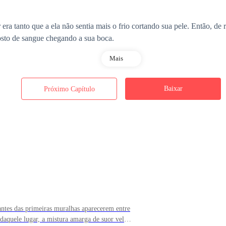
era tanto que a ela não sentia mais o frio cortando sua pele. Então, de
gosto de sangue chegando a sua boca.
Mais
mãe, os olhos arregalados. — Eu não aguento mais… ele tá aqui, el
Baixar
Próximo Capítulo
da, cheia de fúria e ódio.
nheira, essa menina me pertence!”
m uma raiva que queimava como brasas. Sabia que a filha não ia consegu
ntes das primeiras muralhas aparecerem entre
 daquele lugar, a mistura amarga de suor velho