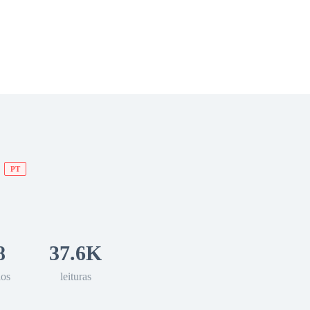
 Romance
Sci-Fi
Guerra
Otros
PT
8
37.6K
los
leituras