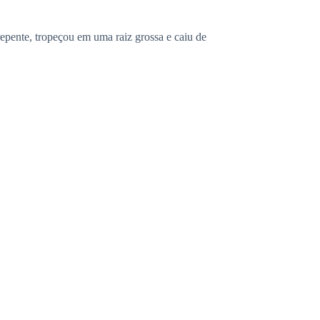
 repente, tropeçou em uma raiz grossa e caiu de
e tá falando comigo… Tô ouvindo a voz dele…
ir sozinha, diferente das outras, melia não tinha