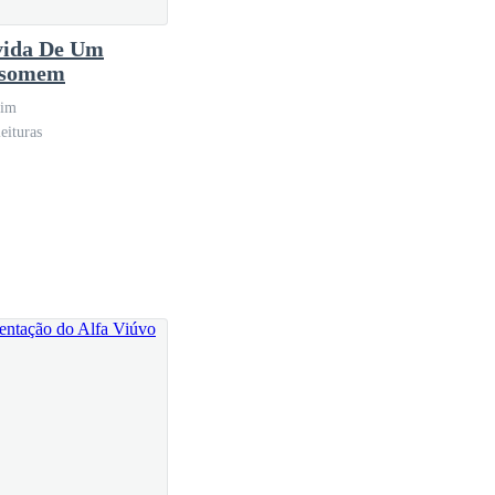
ios, um passo a mais e estariam sob a proteção de outro
ida De Um
isomem
dim
eituras
am a terra, e os dentes estavam expostos em um
 insolente que teve a pretensão de lhe tirar o que