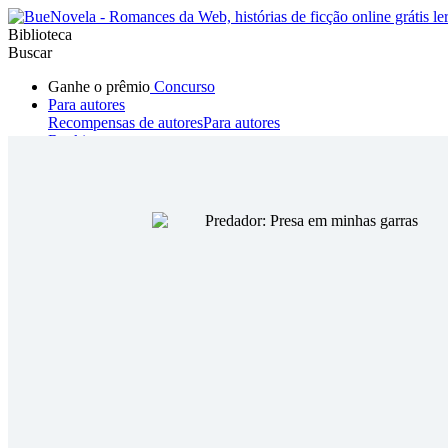
Biblioteca
Buscar
Ganhe o prêmio
Concurso
Para autores
Recompensas de autores
Para autores
Ranking
Navegar
Novelas
Contos Curtos
Todos
Romance
Hombre lobo
Mafia
Sistema
Fantasía
Urbano
LG