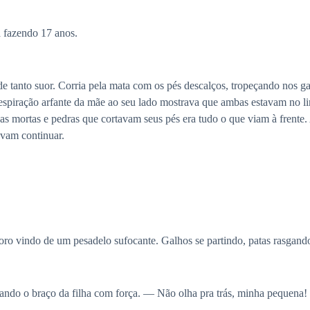
a fazendo 17 anos.
 de tanto suor. Corria pela mata com os pés descalços, tropeçando nos 
espiração arfante da mãe ao seu lado mostrava que ambas estavam no lim
as mortas e pedras que cortavam seus pés era tudo o que viam à frente.
avam continuar.
o vindo de um pesadelo sufocante. Galhos se partindo, patas rasgand
ando o braço da filha com força. — Não olha pra trás, minha pequena! 