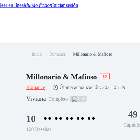
Mundo ficción
Iniciar sesión
Inicio
Romance
Millonario & Mafioso
BTQ+
YA/TEEN
Paranormal
Misterio/Thriller
Oriental
Juegos
Historia
MM
Millonario & Mafioso
ES
Romance
Última actualización: 2021-05-29
Viviana
18
Completo
49
10
Capítul
100 Reseñas