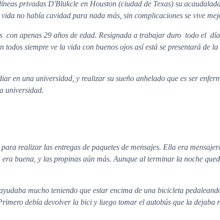
olíneas privadas D'Blukcle en Houston (ciudad de Texas) su acaudalada 
a vida no había cavidad para nada más, sin complicaciones se vive mej
 con apenas 29 años de edad. Resignada a trabajar duro todo el día pa
n todos siempre ve la vida con buenos ojos así está se presentará de la 
ar en una universidad, y realizar su sueño anhelado que es ser enfer
la universidad.
ó para realizar las entregas de paquetes de mensajes. Ella era mensa
 era buena, y las propinas aún más. Aunque al terminar la noche qued
ayudaba mucho teniendo que estar encima de una bicicleta pedaleando
 Primero debía devolver la bici y luego tomar el autobús que la dejaba 