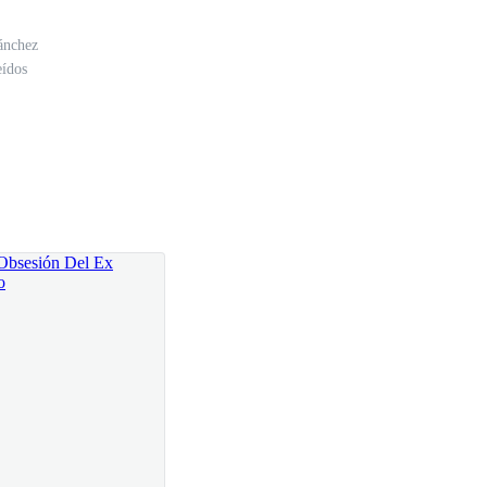
ánchez
eídos