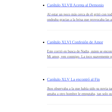
Capítulo XLVII Acepta al Demonio
—Esto solo me pasa a mi.
Al estar un poco más cerca de él gritó con 
ondeaba gracias a la brisa que provocaba las a
ruido producido por el motor de ese aparato é
corriendo hacia él, pero era demasiado tarde.[
noche, después de llevar a Nadia a casa por l
Entendía que necesitaba tiempo para ella… ti
Capítulo XLVI Confesión de Amor
Este corrió en busca de Nadia, quien se encon
Mi amor, ven conmigo. La toco suavemente 
lágrimas. —No puedo hacerlo, tengo miedo. D
aquellas palabras que por la bala que recibió
Se arrodilló.—No puedo. Decia, sus ojos es
m
Capítulo XLV La encontró al Fin
Jhos observaba a la que había sido su novia t
amaba a otro hombre le emputaba, tan solo qu
hasta que blanquecieron. Miró la semi desnude
excitó.Definitivamente la follaria hasta estr
intensiones poco decentes. Ella temblaba del 