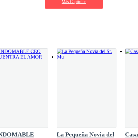
Más Capítulos
ería nada bueno… no al menos para ella.
aba frente de una residencia ostentosa. Lo
te se bajó recargando las armas. S
INDOMABLE
La Pequeña Novia del
Casa