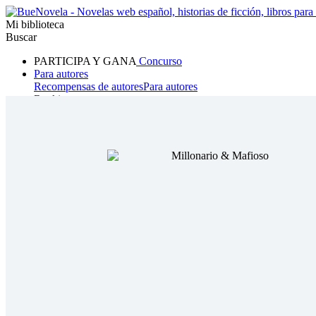
Mi biblioteca
Buscar
PARTICIPA Y GANA
Concurso
Para autores
Recompensas de autores
Para autores
Ranking
Navegar
Novelas
Cuentos Cortos
Todos
Romance
Hombre lobo
Mafia
Sistema
Fantasía
Urbano
LG