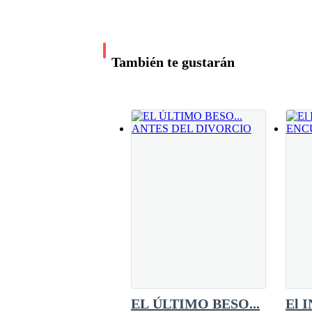
Ya que lo que pensaba hacerle esa noche no s
[...]Wagner freno en seco el coche, se encontr
extraño de todo era que no había guardias. És
También te gustarán
EL ÚLTIMO BESO...
El 