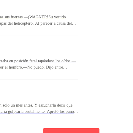
todas sus fuerzas.—¡WAGNER!Su vestido
spas del helicóptero. Al parecer a causa del
l no podía oírla.—Wagner. Volvió a gritar
...]El millonario no había tenido tan buena
a mañana optó por dejarla sola un tiempo.
empo para pensar las cosas. Tiempo para
traba en posición fetal tapándose los oídos.—
por el hombro.—No puedo. Dijo entre
e todos, de tí.Wagner sintió más dolor por
.—Yo solo quiero protegerte mi lirio. ¡Creeme!
taban muy rojos.—Nadia, mírame. La tomo del
an solo un mes antes. Y escucharla decir que
ería golpearla brutalmente. Apretó los puños
s de su cuerpo, lo que lo
angularla… se acercó a ella nuevamente con
miedo y eso le agradaba, que le tuviera pavor.