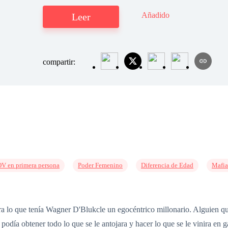
Añadido
Leer
compartir:
V en primera persona
Poder Femenino
Diferencia de Edad
Mafia
a lo que tenía Wagner D'Blukcle un egocéntrico millonario. Alguien que
, podía obtener todo lo que se le antojara y hacer lo que se le vinira en