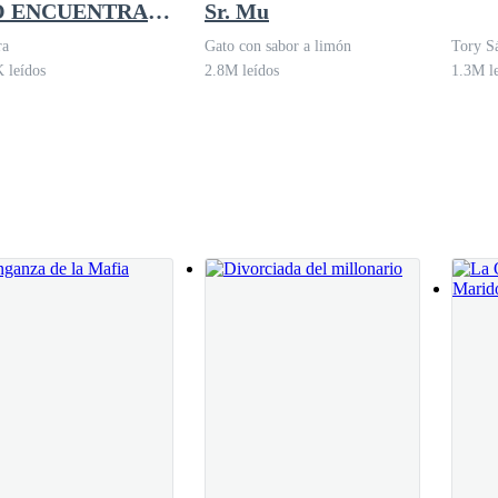
O ENCUENTRA
Sr. Mu
 AMOR
ra
Gato con sabor a limón
Tory S
 leídos
2.8M leídos
1.3M l