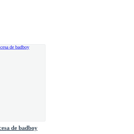
 besa mi frente justo antes de irse.
iro.
gerente general de una empresa automotriz, una de
 purpura que no había visto antes.
cesa de badboy