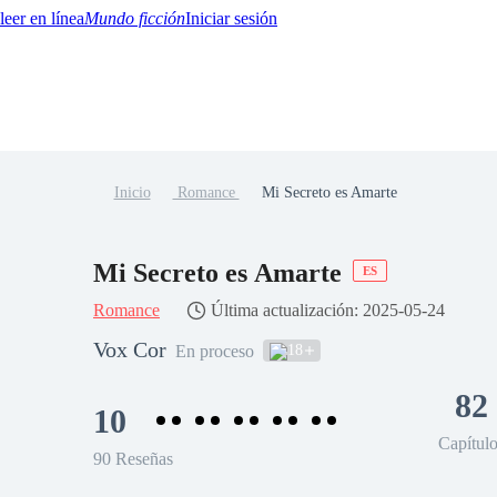
Mundo ficción
Iniciar sesión
Inicio
Romance
Mi Secreto es Amarte
BTQ+
YA/TEEN
Paranormal
Misterio/Thriller
Oriental
Juegos
Historia
MM
Mi Secreto es Amarte
ES
Romance
Última actualización: 2025-05-24
Vox Cor
18
En proceso
82
10
Capítul
90 Reseñas