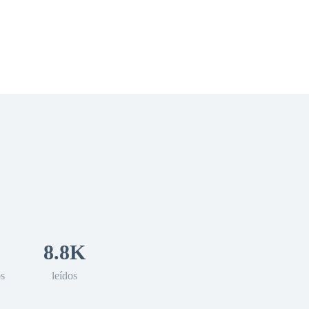
 Romance
Sci-Fi
Guerra
Otros
8.8K
os
leídos