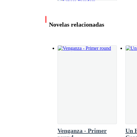
Eso me pareció divertido. Y ya lo demás, es hist
Novelas relacionadas
Devuelta a la realidad nos encontramos en un fin
Admiro su cuerpo trabajado por sus ejercicios m
Valoro y amo los momentos en que compartimos 
las más grandes a nivel nacional. Así que entre
Esposa Pecadora
Sixteenth Child
No tardamos en ordenar nuestros platillos favori
4.3M leídos
—¿Qué es? —me pregunta.
Venganza - Primer
Un 