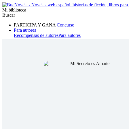
Mi biblioteca
Buscar
PARTICIPA Y GANA
Concurso
Para autores
Recompensas de autores
Para autores
Ranking
Navegar
Novelas
Cuentos Cortos
Todos
Romance
Hombre lobo
Mafia
Sistema
Fantasía
Urbano
LG