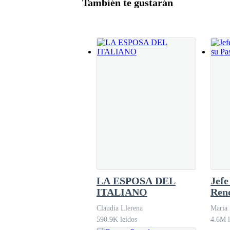
También te gustarán
seis meses en la barriga, comienza a desagrad
sacrificio que debe hacer, para terminar de pagar su casa, mantener a s
—Lo siento caballero, pero todas las rosas está
cómo
—¡Pero las pre-ordené!
—Usted dijo que pasaría por ellas a las nueve en
Yo presenciaba el espectáculo a un lado de la c
ancha, su altura imponente, su perfecto corte de
LA ESPOSA DEL
Jefe
—¡Mi padre va a matarme! —exclamó, dándose vu
ITALIANO
Rend
corazón enamorado—. ¿Por qué su ramo tiene un
Claudia Llerena
Maria 
590.9K leídos
4.6M l