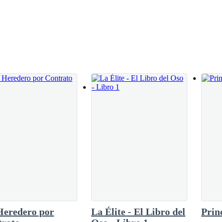
oria.
o restaurante. Danilo hace a un lado la silla para que yo tome asiento, y
atutinos que aún se ven por debajo de ese traje negro de oficina y susp
más de dos veces al día. Y es que hace tres meses lo han ascendido a 
 mi horario independiente, y el suyo limitado, poco nos hemos visto.
tos. Y me acerco a él para quitar de su cabello rubio unas pelusas color
Heredero por
La Élite - El Libro del
Prin