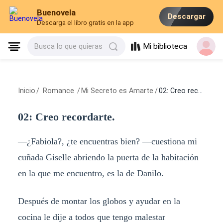
Buenovela
Descargar
Descarga el libro gratis en la app
Mi biblioteca
Busca lo que quieras
Inicio
/
Romance
/
Mi Secreto es Amarte
/
02: Creo recordarte.
02: Creo recordarte.
—¿Fabiola?, ¿te encuentras bien? —cuestiona mi
cuñada Giselle abriendo la puerta de la habitación
en la que me encuentro, es la de Danilo.
Después de montar los globos y ayudar en la
cocina le dije a todos que tengo malestar