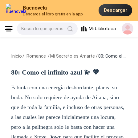
Buenovela
Descargar
Descarga el libro gratis en la app
Mi biblioteca
Busca lo que quieras
Inicio
/
Romance
/
Mi Secreto es Amarte
/
80: Como el infinito azul 💫​ 💖​
80: Como el infinito azul 💫​ 💖​
Fabiola con una energía desbordante, planea su
boda. No solo requiere de ayuda de Aitana, sino
que de toda la familia, e incluso de otras personas,
a las cuales les parece inicialmente una locura,
pero a la pelinegra solo le basta con hacer una
llamada a Steve Down para que facilite el proceso.