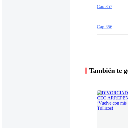
Cap 357
Cap 356
También te g