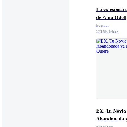
La ex esposa 
de Amo Odell
Eggsoup
533.9K leídos
EX, Tu Novia
Abandonada 
te Quiere
Kandy Orta