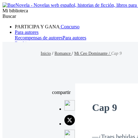
Mi biblioteca
Buscar
PARTICIPA Y GANA
Concurso
Para autores
Recompensas de autores
Para autores
Ranking
Navegar
Inicio
/
Romance
/
Mi Ceo Dominante /
Cap 9
Novelas
Cuentos Cortos
Todos
Romance
Hombre lobo
Mafia
Sistema
Fantasía
Urbano
LG
compartir
Cap 9
—¿Traes bebidas a