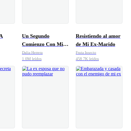
A
Un Segundo
Resistiendo al amor
Comienzo Con Mi
de Mi Ex-Marido
DO:
Ex-esposo
Dalia Herrera
Fruta Insecto
1.0M leídos
458.7K leídos
is