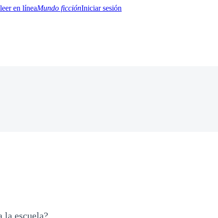
Mundo ficción
Iniciar sesión
BTQ+
YA/TEEN
Paranormal
Misterio/Thriller
Oriental
Juegos
Historia
MM
 la escuela?