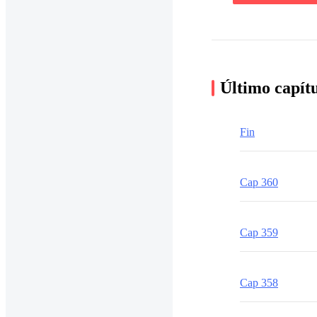
Último capít
Fin
Cap 360
Cap 359
Cap 358