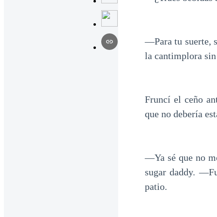
—Para tu suerte,
la cantimplora sin
Fruncí el ceño an
que no debería est
—Ya sé que no me 
sugar daddy. —Fue
patio.