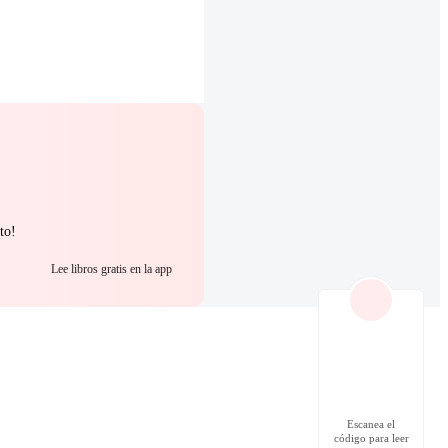
to!
Lee libros gratis en la app
Escanea el
código para leer