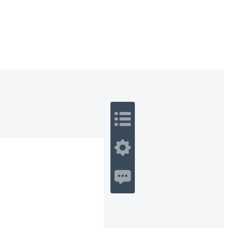
 Romance
Sci-Fi
Guerra
Otros