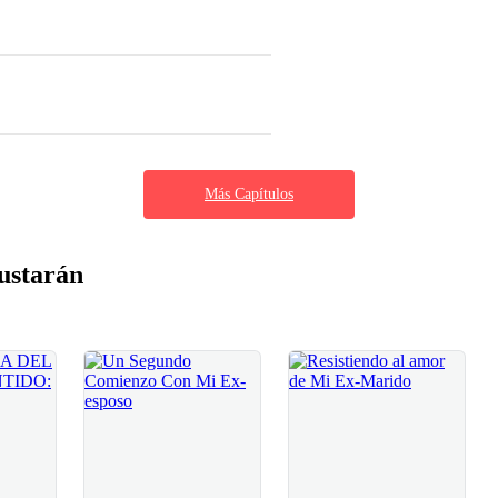
Más Capítulos
ustarán