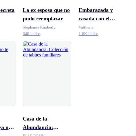
secreta
La ex esposa que no
Embarazada y
pudo reemplazar
casada con el
enemigo de mi ex
Stephanie Kimberly
Valtheris
640 leídos
1.0K leídos
Casa de la
ya no
Abundancia:
Colección de tabúes
ELLE PEARL