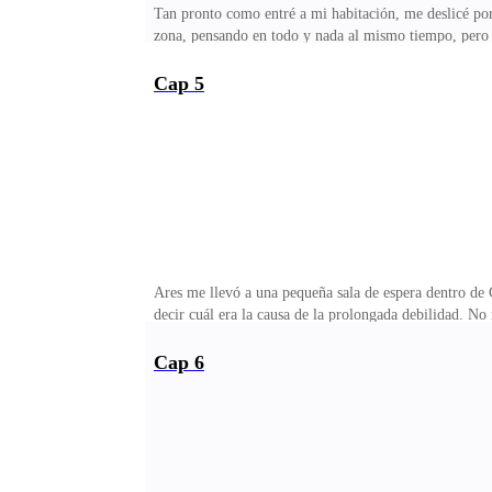
Tan pronto como entré a mi habitación, me deslicé por
zona, pensando en todo y nada al mismo tiempo, pero
yo… entonces, ¿por qué?Incapaz o demasiado reacia a 
que no fueran unas bragas en contacto con mi piel, y 
Cap 5
un insomnio extraño.No podía dormir, no podía deshace
de nuevo hasta quedar de rodillas, pero la fricción ent
Ares me llevó a una pequeña sala de espera dentro de
decir cuál era la causa de la prolongada debilidad. No
mostrando ese cariño por mí.—Bey, le traje agua. —El 
Gracias, Patrick —dijo, todavía mirándome con atenció
Cap 6
torpeza.—Menos mal que no pasó nada peor —dijo y me
Iré a ver si tu padre ya consiguió calmar a ese conduc