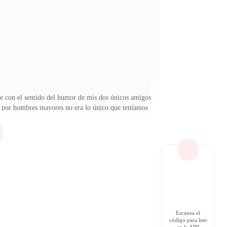
hacían creer. De hecho, de todas las personas que
rme con el sentido del humor de mis dos únicos amigos,
os por hombres mayores no era lo único que teníamos
elular como si yo no estuviera allí.—Oye. —Llamé,
n mirarme.—Está de la mierda.—¡¿Qué?! —Comenté, un
abitual mueca de burla.—Deberías hacer cosas nuevas.
Escanea el
código para leer