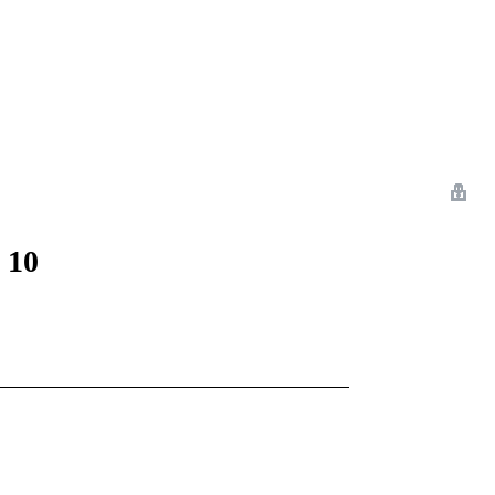
 Romance
Sci-Fi
Guerra
Otros
 10