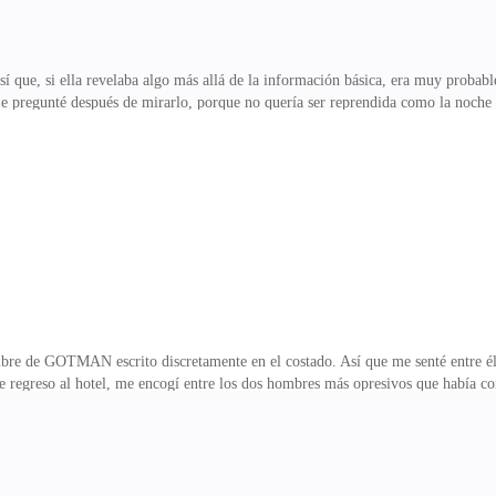
así que, si ella revelaba algo más allá de la información básica, era muy proba
 pregunté después de mirarlo, porque no quería ser reprendida como la noch
con su dedo índice—. Maya Stone, hija de los dueños del Hotel Vita. —Hubo un
 Diecinueve años.No había ninguna información comprometedora, pero la form
imaginaba, Maya.Aún sin entender por qué era un problema, de repente también
inte no sería tan malos como diecinueve.Sin embar
bre de GOTMAN escrito discretamente en el costado. Así que me senté entre él 
de regreso al hotel, me encogí entre los dos hombres más opresivos que había co
era sorprendentemente atento. Aún así, al igual que su hijo, tenía una postura 
osa hasta que llegamos a nuestro destino. La forma en que las voces serias de pa
ta de que nada de lo que pudiera decir sería lo suficientemente importante co
a sola vez me miró de vuelta.Cuando