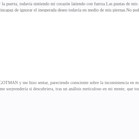
 la puerta, todavía sintiendo mi corazón latiendo con fuerza.Las puntas de mis
 incapaz de ignorar el inesperada deseo todavía en medio de mis piernas.No p
nombrar aquello, me deshice de mi ropa y me acosté en mi cama. El calor en m
sabía que ya no era solo el efecto del verano. Y fue ese mismo calor el que me 
rme del calor y mi zona intima todavía palpitaba por un poco de atención.Mole
re mi clítoris y la almohada
 GOTMAN y me hizo sentar, pareciendo consciente sobre la inconsistencia en m
 me sorprendería si descubriera, tras un análisis meticuloso en mi mente, que to
destructor del frigobar entró en la sala después de tocar levemente la puerta,
n.Patrick. Eso. Patrick, el destructor del frigobar.—¿Estás bien, chica?Miré a
 mostró una sonrisa discreta, pero con enormes hoyuelos, para después mirar 
tor, ¿de acuerdo?Ares asintió un