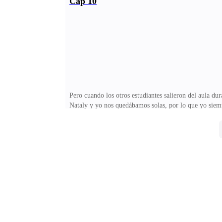
Cap 10
mal.Ella tenía un comportamiento rebelde y un lenguaj
conocí en esa escuela y que siempre estaban juzgando 
Pero cuando los otros estudiantes salieron del aula du
Nataly y yo nos quedábamos solas, por lo que yo siemp
en común. Esa tarde, en los minutos libres entre la cl
arrimando mi silla para poder mirarla mejor—. ¿Viste
poco sorprendida—. Creo que fue la primera cosa que 
Tu vida es deprimente.Suspiré, porque estaba en lo cie