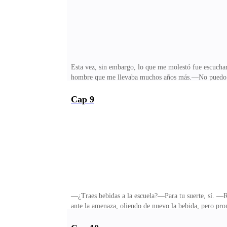
Esta vez, sin embargo, lo que me molestó fue escuchar
hombre que me llevaba muchos años más.—No puedo c
que esperarme —dije, sabiendo ya que ni siquiera espe
rápidamente entablando una conversación.Suspiré mient
Cap 9
que todavía estaba en mi cuerpo.—Cuidado, ¿eh? —Escu
Nataly burlándose, haciendo un gesto obsceno con la 
—¿Traes bebidas a la escuela?—Para tu suerte, sí. —R
ante la amenaza, oliendo de nuevo la bebida, pero pr
personas cerca, así que buena suerte con tu sugar dadd
correctamente que no hablaría con ella cuando estuvi