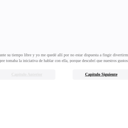
e bastante grosero, pero no parecía una mala persona como todos los demás me 
a cualquiera que no siguiera lo que consideraban n
rante su tiempo libre y yo me quedé allí por no estar dispuesta a fingir diverti
re tomaba la iniciativa de hablar con ella, porque descubrí que nuestros gust
ase de historia e inglés, volvimos a estar solas, y ella siguió jugando con su c
 el tráiler del live action de Attack on Titan?Sacudió la cabeza, todavía si
Capítulo Anterior
Capítulo Siguiente
me dio alegría en estos últimos tres meses.Nataly finalmente me miró con la h
rto. Quiero decir, ten