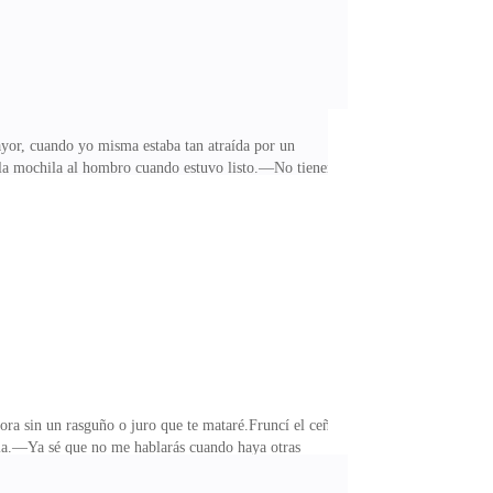
ayor, cuando yo misma estaba tan atraída por un
a mochila al hombro cuando estuvo listo.—No tienen
John en dirección a la salida del gimnasio,
 banco detrás de mí para poder quitarme el uniforme
oto de tu culo para venderla por internet—. Advirtió
a sin un rasguño o juro que te mataré.Fruncí el ceño
ela.—Ya sé que no me hablarás cuando haya otras
tio.Nataly no parecía irritada al suponer
te normal y predecible, por lo que me sentí muy