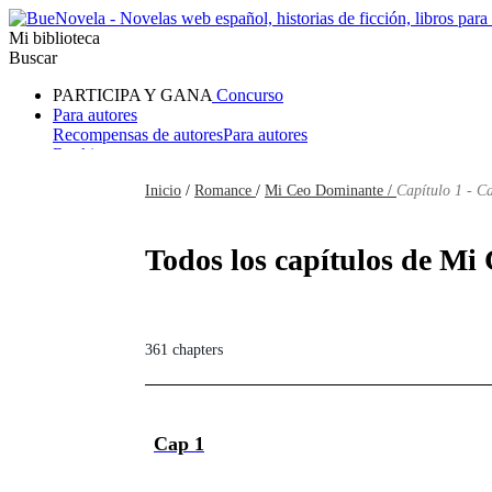
Mi biblioteca
Buscar
PARTICIPA Y GANA
Concurso
Para autores
Recompensas de autores
Para autores
Ranking
Navegar
Inicio
/
Romance
/
Mi Ceo Dominante /
Capítulo 1 - C
Novelas
Cuentos Cortos
Todos
Romance
Hombre lobo
Mafia
Sistema
Fantasía
Urbano
LG
Todos los capítulos de Mi
361 chapters
Cap 1