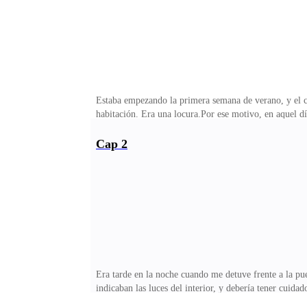
Estaba empezando la primera semana de verano, y el cl
habitación. Era una locura.Por ese motivo, en aquel d
sobre el mostrador trabajaba lentamente para aliviar e
Greeword, el flujo de huéspedes era escaso, incluso 
Cap 2
permitirme estudiar allí, en la recepción, siempre y
en un sitio web en la computadora del hotel—. "¿Qué ti
Era tarde en la noche cuando me detuve frente a la pue
indicaban las luces del interior, y debería tener cuid
con la grava del suelo, mientras las luces seguían p