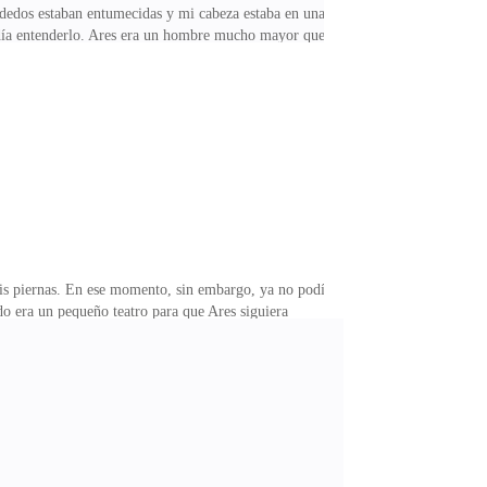
 dedos estaban entumecidas y mi cabeza estaba en una
odía entenderlo. Ares era un hombre mucho mayor que
i cuerpo hacía insoportable dejar cualquier prenda
hizo girar demasiado tiempo sobre la cama, sufriendo
sta por la falta de control sobre mi cuerpo, me giré
is piernas. En ese momento, sin embargo, ya no podía
do era un pequeño teatro para que Ares siguiera
 y le pasó a Ares un vaso que luego me pasó a mí.—
 Patrick mientras bebía un poco de agua y asentí con
sobre la ventana al hombre que casi me atropella—.