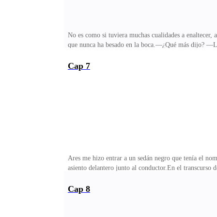
No es como si tuviera muchas cualidades a enaltecer, 
que nunca ha besado en la boca.—¿Qué más dijo? —Le
abandonando el anillo en su dedo meñique para jugar 
la mirada de sus manos para clavarse en mi rostro—.
Cap 7
no le satisfacía del todo.—Eres más joven de lo que 
en octubre. —Me apresuré a decir, imaginando que ve
Ares me hizo entrar a un sedán negro que tenía el nom
asiento delantero junto al conductor.En el transcurso 
palabras que me dirigieron, porque, de hecho, Roberto 
pequeña.Por eso, fui incapaz de pronunciar cualquier c
Cap 8
informes de una sucursal en España me hizo darme cuen
mirar, sé que no tan discretamente, a Ares, que ni un