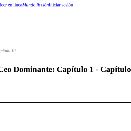
Mundo ficción
Iniciar sesión
apítulo 10
BTQ+
YA/TEEN
Paranormal
Misterio/Thriller
Oriental
Juegos
Historia
MM
 Ceo Dominante: Capítulo 1 - Capítulo