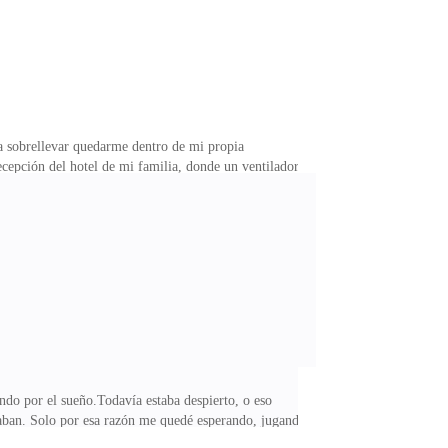
ía sobrellevar quedarme dentro de mi propia
cepción del hotel de mi familia, donde un ventilador
areños y el turismo nunca fue una prioridad para
n, mis padres no vieron ningún problema en
te! —anunció Alice, señalándome un nuevo cuestionario
endo por el sueño.Todavía estaba despierto, o eso
teraban. Solo por esa razón me quedé esperando, jugando
ntarme. Y probablemente no sea la mujer más