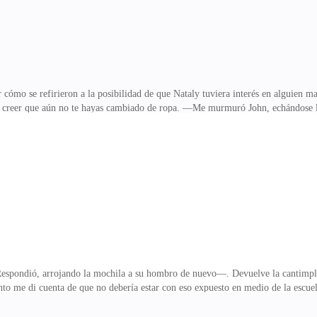
 cómo se refirieron a la posibilidad de que Nataly tuviera interés en alguien m
reer que aún no te hayas cambiado de ropa. —Me murmuró John, echándose l
rarían que se los pidiese.—Si insistes… —Jess se encogió de hombros y tiró de 
ras cerraba la puerta metálica del armario, sola, me puse la ropa limpia en el
ché la voz de la única persona que aún estaba allí. —Bien podría tomar una f
mano.El comentario no fue el más agradable, pero n
espondió, arrojando la mochila a su hombro de nuevo—. Devuelve la cantimplor
onto me di cuenta de que no debería estar con eso expuesto en medio de la escu
y. —Fue lo último que dijo, después de darme la espalda y finalmente irse al pa
éramos en medio de otras personas. De hecho, parecía considerarlo completamen