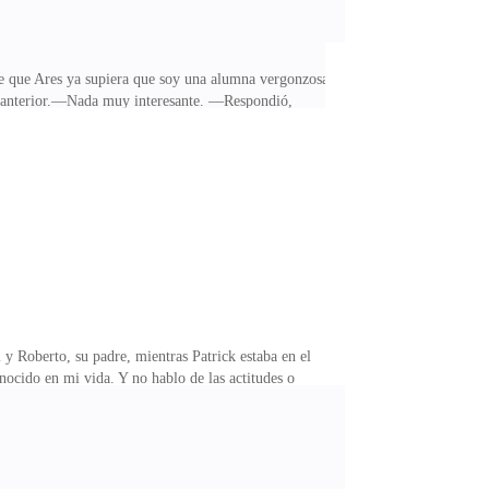
ble que Ares ya supiera que soy una alumna vergonzosa
e anterior.—Nada muy interesante. —Respondió,
 breve silencio en su discurso y noté cómo apartaba
a en que mencionó mi edad me hizo percatarme de que
 me sentí molesta por mi corta edad.—Tendré veinte
y Roberto, su padre, mientras Patrick estaba en el
nocido en mi vida. Y no hablo de las actitudes o
que hacía que cualquiera se sintiera un poco
dre e hijo hablaron sobre los resultados de los
mo para interrumpirlos.Entonces, todo lo que hice fue