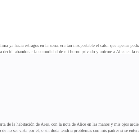
ima ya hacia estragos en la zona, era tan insoportable el calor que apenas pod
ía decidí abandonar la comodidad de mi horno privado y unirme a Alice en la re
l calor. Dado que los alojamientos tradicionales no eran populares entre los lug
durante lo que considerábamos como los meses de mayor actividad. Por esa razó
 cuando no incomodara a los pocos clientes que teníamos.—¡Uh, quiero hacer es
po de chico es el ideal para ti?" —leyó el tít
rta de la habitación de Ares, con la nota de Alice en las manos y mis ojos ardi
ado de no ser vista por él, o sin duda tendría problemas con mis padres si se en
rendidas.Pero no se apagaron durante un buen tiempo, lo que comenzó a impacie