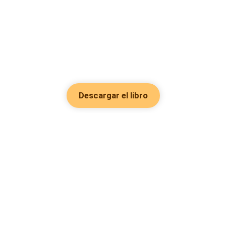
Descargar el libro
Hot Genres
Romance
Recursos
Hombre lobo
Palabras clave
Redes Sociales