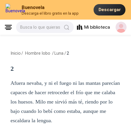
Buenovela
Descargar
Descarga el libro gratis en la app
Mi biblioteca
Busca lo que quieras
Inicio
/
Hombre lobo
/
Luna
/
2
2
Afuera nevaba, y ni el fuego ni las mantas parecían
capaces de hacer retroceder el frío que me calaba
los huesos. Milo me sirvió más té, riendo por lo
bajo cuando lo bebí como estaba, aunque me
escaldara la lengua.