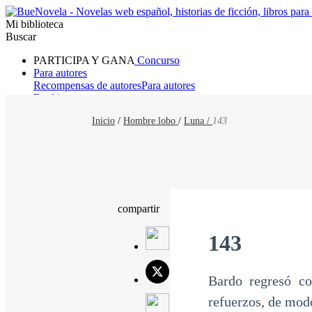
Mi biblioteca
Buscar
PARTICIPA Y GANA
Concurso
Para autores
Recompensas de autores
Para autores
Ranking
Navegar
Inicio
/
Hombre lobo
/
Luna /
143
Novelas
Cuentos Cortos
Todos
Romance
Hombre lobo
Mafia
Sistema
Fantasía
Urbano
LG
compartir
143
Bardo regresó co
refuerzos, de mod