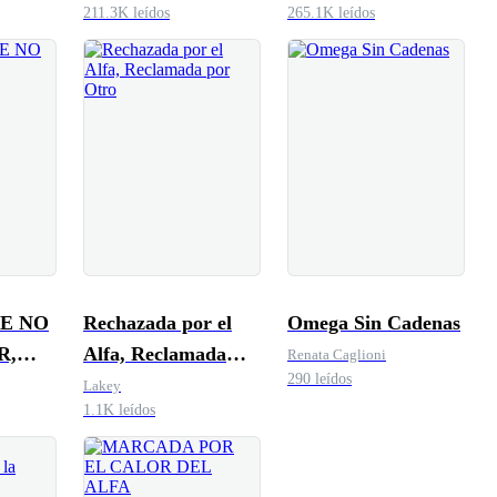
211.3K leídos
265.1K leídos
UE NO
Rechazada por el
Omega Sin Cadenas
R,
Alfa, Reclamada
Renata Caglioni
290 leídos
U
por Otro
Lakey
1.1K leídos
.