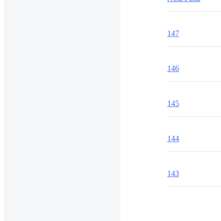
147
146
145
144
143