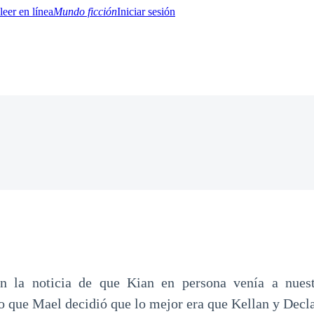
Mundo ficción
Iniciar sesión
BTQ+
YA/TEEN
Paranormal
Misterio/Thriller
Oriental
Juegos
Historia
MM
n la noticia de que Kian en persona venía a nues
o que Mael decidió que lo mejor era que Kellan y Decla