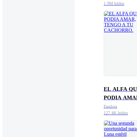
1.9M leídos
EL ALFA Q
PODIA AMA
TENGO A T
Pandora
127.4K leídos
CACHORRO