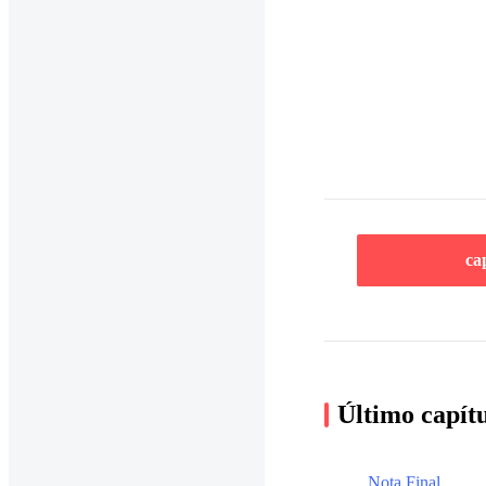
ca
Último capít
Nota Final