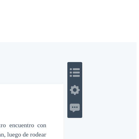
 Romance
Sci-Fi
Guerra
Otros
tro encuentro con
n, luego de rodear