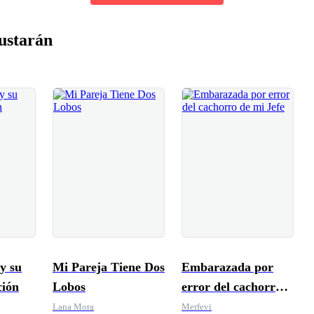
ustarán
y su
Mi Pareja Tiene Dos
Embarazada por
ción
Lobos
error del cachorro
de mi Jefe
Lana Mora
Merfevi