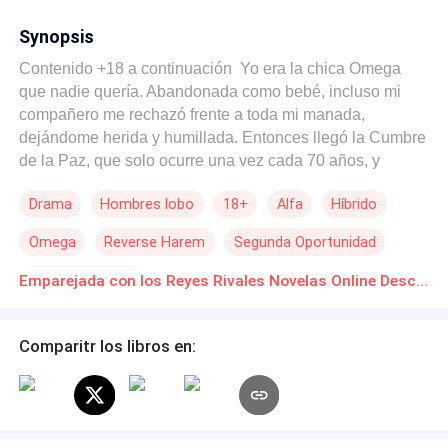
Synopsis
Contenido +18 a continuación ️ Yo era la chica Omega
que nadie quería. Abandonada como bebé, incluso mi
compañero me rechazó frente a toda mi manada,
dejándome herida y humillada. Entonces llegó la Cumbre
de la Paz, que solo ocurre una vez cada 70 años, y
descubrí que la diosa de la luna me había concedido una
Drama
Hombres lobo
18+
Alfa
Híbrido
segunda oportunidad. Solo que no se trataba de un
compañero, sino de dos. Valen Aibek, el astuto Rey del
Omega
Reverse Harem
Segunda Oportunidad
Norte, y Darian Callisto, el despiadado Rey del Sur.
Habían sido rivales durante una década, pero de pronto
De Débil a Fuerte
Emparejada con los Reyes Rivales Novelas Online Descarga gratuita de PDF
tenían algo en común: yo. Ambos reclamaban que era
suya. Si elegía a Valen, el Sur me consideraría una
traidora. Si me quedaba con Darian, el Norte invadiría.
Comparitr los libros en:
Los dos hombres más poderosos me deseaban y yo era
lo único que se interponía entre ellos y una guerra
mundial.