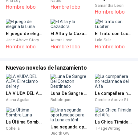
tres años, cuando tenía dieciocho. Ese fue el día en
Ana Ley
Naths
Samantha Leoni
Hombre lobo
Hombre lobo
que me presenté oficialmente como Omega.
Hombre lobo
Suspiré de nuevo mientras miraba los montones de
hojas a mis pies. Decidí terminar rápido aquí. Sabía
El juego de elegir a la Luna
El Alfa y la Cazadora
El trato con Lucifer
que todavía me esperaba una montaña de ropa sucia
Jane Above Story
Aurora Love
Lala-Sula
Hombre lobo
Hombre lobo
Hombre lobo
y pisos por fregar dentro de la casa principal.
Miré hacia un lado y vi a Diane trabajando a unos
Nuevas novelas de lanzamiento
metros de distancia. Ella también era una Omega y
probablemente la única persona en esta manada a la
que podía llamar una verdadera amiga. Me estaba
LA VIUDA DEL ALFA. El reclamo del rey.
Luna De Sangre Del Corazon Destinado
La compañera no reclamada del Alfa
haciendo señas, agitando la mano para que me
Alana Aguilar
Bubblegum
Caroline Above Story
acercara. Levanté un dedo, indicándole que esperara
un minuto. Ataqué las últimas malas hierbas con un
estallido de energía, las amontoné y luego caminé
La Última Sombra Luna
La Chica Tímida del Alfa
Una segunda oportunidad para la Luna estéril
hacia ella, respirando con dificultad.
Ophelia
TPageWriting
Judith GW