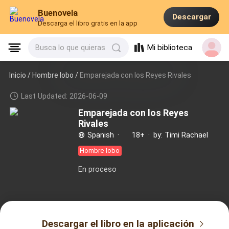
Buenovela
Descargar
Descarga el libro gratis en la app
Mi biblioteca
Busca lo que quieras
Inicio /
Hombre lobo
/
Emparejada con los Reyes Rivales
Last Updated: 2026-06-09
Emparejada con los Reyes
Rivales
Spanish
·
18+
·
by: Timi Rachael
Hombre lobo
En proceso
Descargar el libro en la aplicación