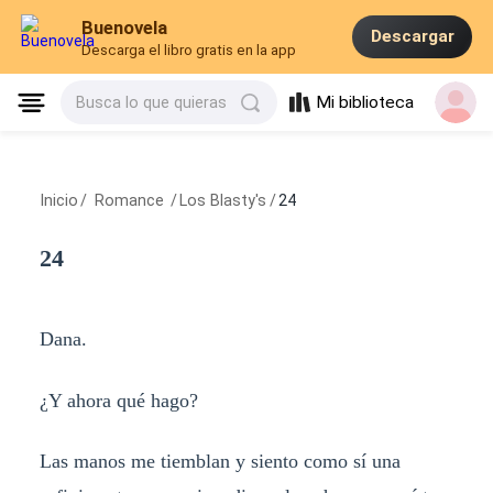
Buenovela
Descargar
Descarga el libro gratis en la app
Mi biblioteca
Busca lo que quieras
Inicio
/
Romance
/
Los Blasty's
/
24
24
Dana.
¿Y ahora qué hago?
Las manos me tiemblan y siento como sí una