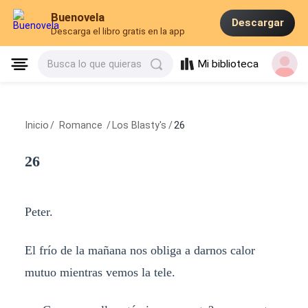
Buenovela
Descargar
Descarga el libro gratis en la app
Mi biblioteca
Busca lo que quieras
Inicio
/
Romance
/
Los Blasty's
/
26
26
Peter.
El frío de la mañana nos obliga a darnos calor
mutuo mientras vemos la tele.