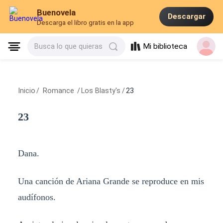
Buenovela
Descargar
Descarga el libro gratis en la app
Mi biblioteca
Busca lo que quieras
Inicio
/
Romance
/
Los Blasty's
/
23
23
Dana.
Una canción de Ariana Grande se reproduce en mis
audífonos.