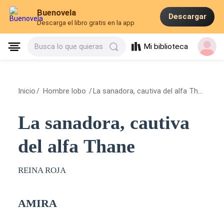
Buenovela
Descargar
Descarga el libro gratis en la app
Mi biblioteca
Busca lo que quieras
Inicio
/
Hombre lobo
/
La sanadora, cautiva del alfa Thane
/
A
La sanadora, cautiva
del alfa Thane
REINA ROJA
AMIRA