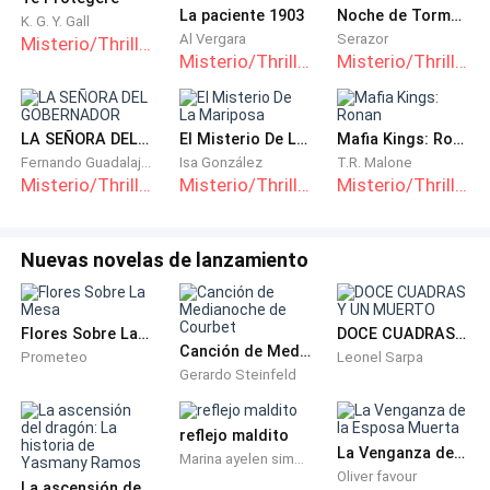
dignas de falsos ofendidos.
La paciente 1903
Noche de Tormenta
K. G. Y. Gall
Al Vergara
Serazor
Misterio/Thriller
Misterio/Thriller
Misterio/Thriller
Fingen odiarme porque así lo dicta la naturaleza. Soy
el blanco perfecto para desahogar frustraciones y
LA SEÑORA DEL GOBERNADOR
El Misterio De La Mariposa
Mafia Kings: Ronan
Fernando Guadalajara
Isa González
T.R. Malone
apagar indiferencias. Me odian para no pensar en lo
Misterio/Thriller
Misterio/Thriller
Misterio/Thriller
jodida que está su vida.
Nuevas novelas de lanzamiento
¿Quién no odia a Julio Nassar?
Flores Sobre La Mesa
DOCE CUADRAS Y UN MUERTO
Canción de Medianoche de Courbet
Prometeo
Leonel Sarpa
Gerardo Steinfeld
Que sencillo resulta decirlo sin saber cómo estuvieron
reflejo maldito
las cosas.
La Venganza de la Esposa Muerta
Marina ayelen simbron
Oliver favour
La ascensión del dragón: La historia de Yasmany Ramos