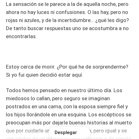
La sensación se le parece a la de aquella noche, pero
ahora no hay luces ni confusiones. O las hay, pero no
rojas ni azules, y de la incertidumbre… ¿qué les digo?
De tanto buscar respuestas uno se acostumbra a no
encontrarlas.
Estoy cerca de morir. ¿Por qué he de sorprenderme?
Si yo fui quien decidió estar aquí.
Todos hemos pensado en nuestro último día. Los
miedosos lo callan, pero seguro se imaginan
postrados en una cama, con la esposa siempre fiel y
los hijos llorándole en una esquina. Los escépticos se
preocupan más por dejarle buenas historias al muerto
que por cuidarle una sana despedida, pero igual y se
Desplegar
ven caídos de un infarto, de una pulmonía o de simple