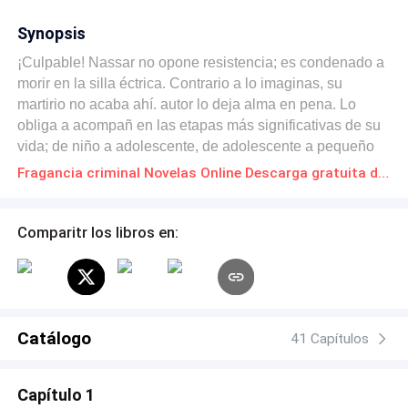
Synopsis
¡Culpable! Nassar no opone resistencia; es condenado a
morir en la silla éctrica. Contrario a lo imaginas, su
martirio no acaba ahí. autor lo deja alma en pena. Lo
obliga a acompañ en las etapas más significativas de su
vida; de niño a adolescente, de adolescente a pequeño
adulto, y de pequeño adulto a ese último paso que no
Fragancia criminal Novelas Online Descarga gratuita de PDF
pudo dar. Entonces se da cuenta de que nada fue
casualidad… Acompaña a Jaime Garza en ésta peculiar
novela donde nos demostrará que las apariencias
Comparitr los libros en:
engañan, en ocasiones confunden, y solo algunas veces
aciertan.
Catálogo
41 Capítulos
Capítulo 1