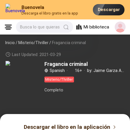
Buenovela
Descargar
Descarga el libro gratis en la app
Mi biblioteca
Busca lo que quieras
Inicio /
Misterio/Thriller
/
Fragancia criminal
Last Updated: 2021-03-29
Fragancia criminal
Spanish
·
16+
·
by: Jaime Garza Autor
Misterio/Thriller
Completo
Descargar el libro en la aplicación