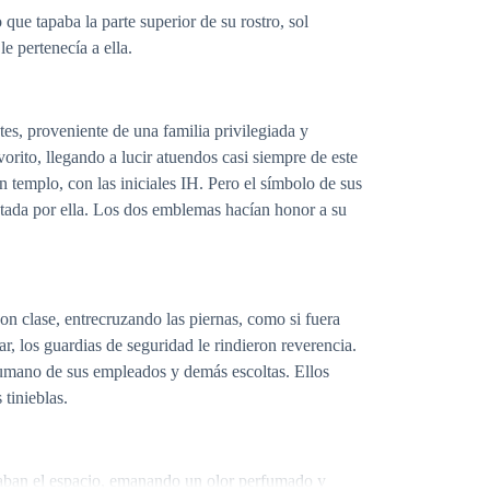
e tapaba la parte superior de su rostro, sol
le pertenecía a ella.
s, proveniente de una familia privilegiada y
rito, llegando a lucir atuendos casi siempre de este
n templo, con las iniciales IH. Pero el símbolo de sus
entada por ella. Los dos emblemas hacían honor a su
on clase, entrecruzando las piernas, como si fuera
r, los guardias de seguridad le rindieron reverencia.
 humano de sus empleados y demás escoltas. Ellos
tinieblas.
coraban el espacio, emanando un olor perfumado y