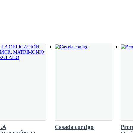
riginado por una confusión entre una inalcanzable multimillonaria y un
cias traerán los engaños? ¿La diferencia de las clases sociales y la d
LA
Casada contigo
Pro