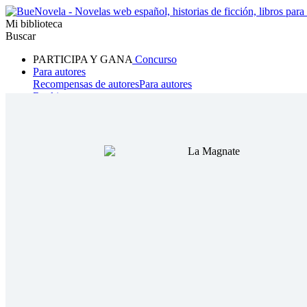
Mi biblioteca
Buscar
PARTICIPA Y GANA
Concurso
Para autores
Recompensas de autores
Para autores
Ranking
Navegar
Novelas
Cuentos Cortos
Todos
Romance
Hombre lobo
Mafia
Sistema
Fantasía
Urbano
LG