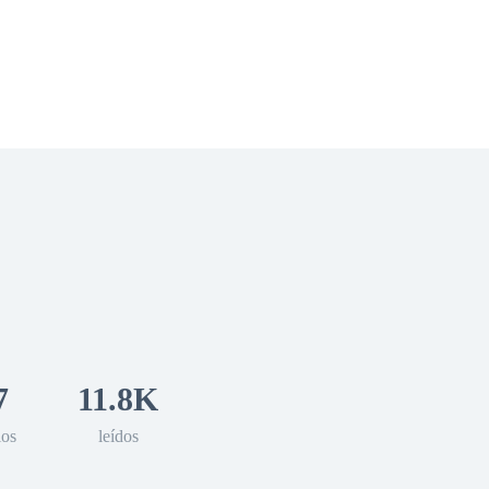
 Romance
Sci-Fi
Guerra
Otros
7
11.8K
los
leídos