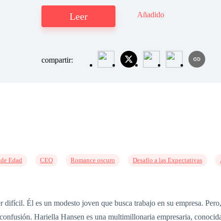
Añadido
Leer
compartir:
 de Edad
CEO
Romance oscuro
Desafío a las Expectativas
er difícil. Él es un modesto joven que busca trabajo en su empresa. Per
 confusión. Hariella Hansen es una multimillonaria empresaria, conoci