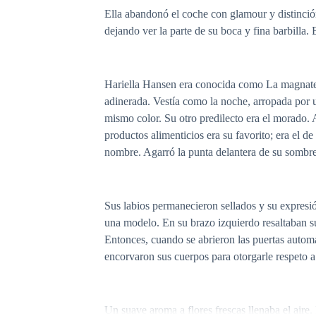
Ella abandonó el coche con glamour y distinció
dejando ver la parte de su boca y fina barbilla. 
Hariella Hansen era conocida como La magnate. 
adinerada. Vestía como la noche, arropada por u
mismo color. Su otro predilecto era el morado. A
productos alimenticios era su favorito; era el 
nombre. Agarró la punta delantera de su sombre
Sus labios permanecieron sellados y su expresió
una modelo. En su brazo izquierdo resaltaban su 
Entonces, cuando se abrieron las puertas automá
encorvaron sus cuerpos para otorgarle respeto a
Un suave aroma a flores frescas llenaba el aire