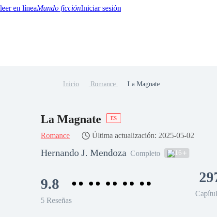
Mundo ficción
Iniciar sesión
Inicio
Romance
La Magnate
BTQ+
YA/TEEN
Paranormal
Misterio/Thriller
Oriental
Juegos
Historia
MM
La Magnate
ES
Romance
Última actualización: 2025-05-02
Hernando J. Mendoza
16
Completo
29
9.8
Capítu
5 Reseñas