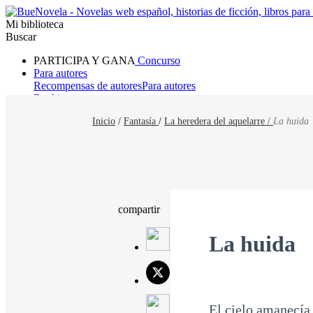
Mi biblioteca
Buscar
PARTICIPA Y GANA
Concurso
Para autores
Recompensas de autores
Para autores
Ranking
Navegar
Inicio
/
Fantasía
/
La heredera del aquelarre /
La huida
Novelas
Cuentos Cortos
Todos
Romance
Hombre lobo
Mafia
Sistema
Fantasía
Urbano
LG
compartir
La huida
El cielo amanecía 