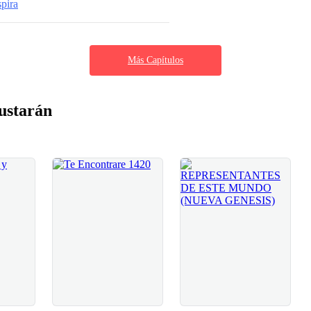
spira
Más Capítulos
ustarán