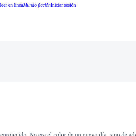
Mundo ficción
Iniciar sesión
BTQ+
YA/TEEN
Paranormal
Misterio/Thriller
Oriental
Juegos
Historia
MM
enrojecido. No era el color de un nuevo día, sino de ad