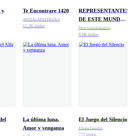
 y
Te Encontrare 1420
REPRESENTANTES
DE ESTE MUNDO
APATALAPASTRUKA
15.2K leídos
(NUEVA GENESIS)
Marcosdarkshadow
8.0K leídos
La última luna.
El Juego del Silencio
Amor y venganza
Eliana Guedez
775 leídos