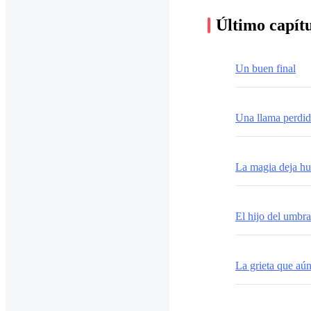
Último capít
Un buen final
Una llama perdi
La magia deja hu
El hijo del umbra
La grieta que aú