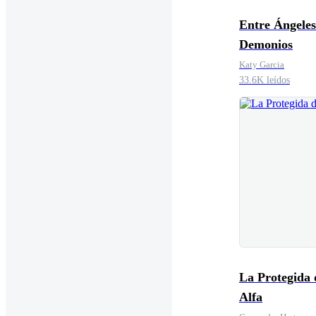
Entre Ángeles
Demonios
Katy Garcia
33.6K leídos
La Protegida del
Alfa