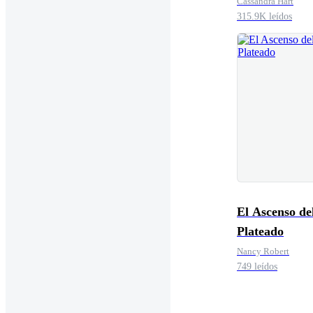
Cassandra Hart
315.9K leídos
El Ascenso de
Plateado
Nancy Robert
749 leídos