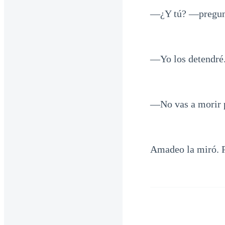
—¿Y tú? —pregun
—Yo los detendré
—No vas a morir p
Amadeo la miró. 