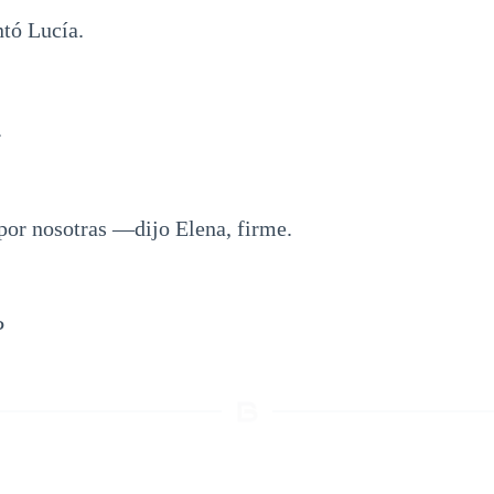
tó Lucía.
.
or nosotras —dijo Elena, firme.
P