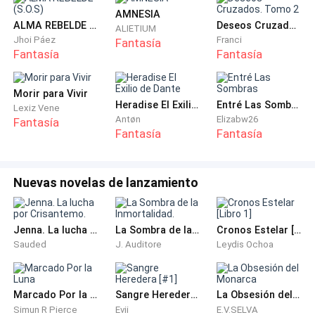
tiempo y corrijan su vida...—agrega la señora mientras
AMNESIA
toma plantas y un gis color blanco
ALMA REBELDE (S.O.S)
Deseos Cruzados. Tomo 2
ALIETIUM
Jhoi Páez
Franci
Fantasía
Fantasía
Fantasía
Henry y Daniel se miran el uno al otro, incrédulos por
lo que acaba de escuchar.
Morir para Vivir
Heradise El Exilio de Dante
Entré Las Sombras
Lexiz Vene
—Si se puede en los últimos meses, unos 8 meses
Antøn
Elizabw26
Fantasía
atrás. Estaría bien...—Daniel bromea entre risas al ver
Fantasía
Fantasía
como la señora dibuja un círculo en la pared.
Nuevas novelas de lanzamiento
—No, me refiero que regresarlos años antes, antes
que entrarán a la mafia, pueden corregir toda su vida
desde cierto año... puedo hacer eso—responde la
Jenna. La lucha por Crisantemo.
La Sombra de la Inmortalidad.
Cronos Estelar [Libro 1]
bruja mientras sigue preparando cosas sobre una
Sauded
J. Auditore
Leydis Ochoa
mesa.
—Es una estupidez, pero lo tomaremos... ¿a qué año?
Marcado Por la Luna
Sangre Heredera [#1]
La Obsesión del Monarca
—insiste con su sarcasmo y fingiendo que le cree a la
Simun R Pierce
Evii
E.V.SELVA