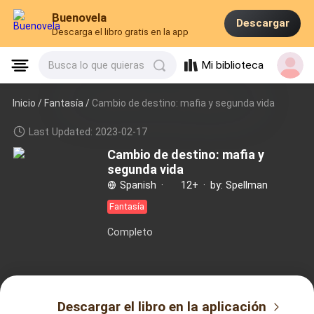
Buenovela
Descargar
Descarga el libro gratis en la app
Mi biblioteca
Busca lo que quieras
Inicio /
Fantasía
/
Cambio de destino: mafia y segunda vida
Last Updated: 2023-02-17
Cambio de destino: mafia y
segunda vida
Spanish
·
12+
·
by: Spellman
Fantasía
Completo
Descargar el libro en la aplicación