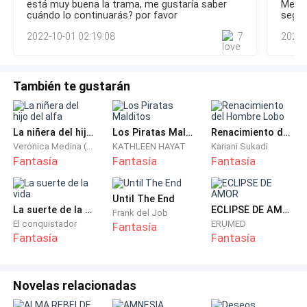
está muy buena la trama, me gustaría saber
Me pa
en la misma cuidad—ríe. —Tengo un amigo el cual renta una
El camino a la casa es eterno, ambos van paranoicos,
cuándo lo continuarás? por favor
segui
habitación de su casa, está
no quieren que alguna persona los pueda reconocer.
2022-10-01 02:19:08
7
2022-
Finalmente llegan al destino, la señora abre la puerta y
los invita a pasar, ellos sin pensarlo aceptan a la
También te gustarán
invitación de la señora e ingresan.
La niñera del hijo del alfa
Los Piratas Malditos
Renacimiento del Hombre Lobo
—Bien, ¿cuáles su fantástico plan?... ¿algún hechizo
Verónica Medina (Nashell1D)
KATHLEEN HAYAT
Kariani Sukadi
invisible?—pregunta Henry entre risas e incrédulo. —O
Fantasía
Fantasía
Fantasía
alguna capa de invisibilidad como en Harry Potter—
agrega riendo mientras se asoma por la ventana.
Until The End
La suerte de la vida
ECLIPSE DE AMOR
Frank del Job
Daniel solo ríe ante los comentarios.
El conquistador
ERUMED
Fantasía
Fantasía
Fantasía
—Deja de decir estupideces, sé agradecido—responde
la señora ya un poco molesta. —Ambos han cometido
Novelas relacionadas
errores, quizá estaría bien que los dos volvieran en el