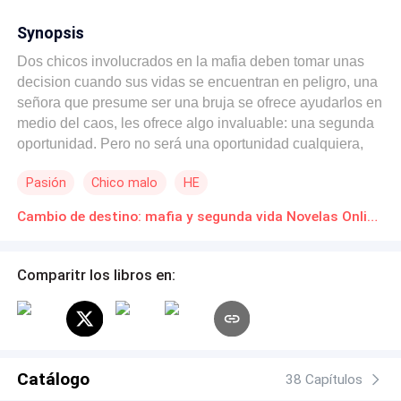
Synopsis
Dos chicos involucrados en la mafia deben tomar unas
decision cuando sus vidas se encuentran en peligro, una
señora que presume ser una bruja se ofrece ayudarlos en
medio del caos, les ofrece algo invaluable: una segunda
oportunidad. Pero no será una oportunidad cualquiera,
ella les ofrecerá viajar al pasado y poder corregir sus
Pasión
Chico malo
HE
vidas y tomar mejores decisiones. Mientras el hechizo es
citado por la bruja, los hombres que buscan a Henry y
Cambio de destino: mafia y segunda vida Novelas Online Descarga gratuita de PDF
Daniel se acercan cada vez más, pese a las advertencias
de la bruja ambos deciden saltar en el tiempo y afrontar
las consecuencias de la bruja. Finalmente llegan al
Comparitr los libros en:
pasado, solo que en el cuerpo de dos chicas
adolescentes que estudian en secundaria. Deberán
esperar 5 años para poder volver a su realidad, esperar
que la brecha entre ambas realidades se abra y poder
cruzar. Solo que ambas no cuentan que cuando llegue el
Catálogo
38 Capítulos
momento, tal vez no querrán regresar...