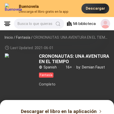
Buenovela
Descargar
Descarga el libro gratis en la app
Mi biblioteca
Busca lo que quieras
Inicio /
Fantasía
/
CRONONAUTAS: UNA AVENTURA EN EL TIEMPO
Last Updated: 2021-06-01
CRONONAUTAS: UNA AVENTURA
EN EL TIEMPO
Spanish
·
16+
·
by: Demian Faust
Fantasía
Completo
Descargar el libro en la aplicación