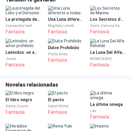
Universidad de Ingolstadt, Baviera, Alemania. Tiempo
presente.
La protegida del Lobo y el Demonio
Una Luna diferente a todas.
Los Secretos de Marina
—No diré que no estoy decepcionado por la mayoría
Cassandra Hart
Migdalia Lineth
Osiris Zamora Ga
de los resultados —adujo el egocéntrico Dr. Arthur
Fantasía
Fantasía
Fantasía
Krass, quien impartía la clase de cosmología
avanzada en la prestigiosa Universidad de Ingolstadt.
Dulce Prohibido
Krass era un hombre de unos cuarenta y tantos años,
Leónidos: un amor prohibido
La Luna Del Alfa Rebelde
Paola Arias
Jesús
MONICAGHC
Fantasía
calvo, barbado y regordete. Vestía de traje. Mientras
Fantasía
Fantasía
repartía los ensayos que había asignado a su extensa
clase mostraba un rostro de reprobación. —
Ciertamente que hubiera esperado más de todos
Novelas relacionadas
ustedes —dijo con el poco tacto que lo caracterizaba.
—El peor de todos los resultados, sin duda alguna, es
El libro negro
El pacto
La última omega
el de la Srta. Takamura… Saki Takamura —adujo.
Same Courts
Yubel Writer
Lau
Fantasía
Fantasía
Fantasía
Al final de la fila se encontraba una joven japonesa de
21 años, toda vestida de negro y ropajes de estilo