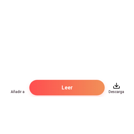
levantó a recoger su examen.
—Maldito viejo cascarrabias —murmuró.
—¿Cómo dijo?
—Nada —mintió— mis teorías no son
pseudocientíficas. Son pioneras y quizás difíciles de
entender para ciertos dinosaurios.
—Ignoraré su falta de respeto en consideración
únicamente de sus condiciones psiquiátricas…
Leer
Añadir a
Descarga
—¿Qué condiciones psiquiátricas?
—Ah ¿se viste así por gusto? ¡Válgame!
Hot Genres
—Dr. Krass, co… considero que la forma en que usted