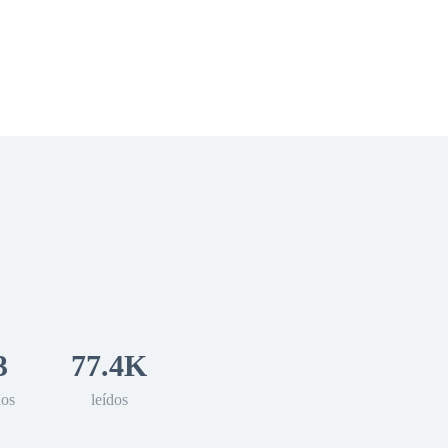
 Romance
Sci-Fi
Guerra
Otros
3
77.4K
los
leídos