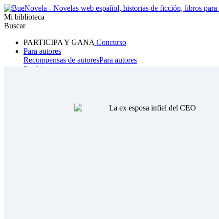
Mi biblioteca
Buscar
PARTICIPA Y GANA
Concurso
Para autores
Recompensas de autores
Para autores
Ranking
Navegar
Novelas
Cuentos Cortos
Todos
Romance
Hombre lobo
Mafia
Sistema
Fantasía
Urbano
LG