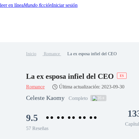
Mundo ficción
Iniciar sesión
Inicio
Romance
La ex esposa infiel del CEO
BTQ+
YA/TEEN
Paranormal
Misterio/Thriller
Oriental
Juegos
Historia
MM
La ex esposa infiel del CEO
ES
Romance
Última actualización: 2023-09-30
Celeste Kaomy
16
Completo
13
9.5
Capítu
57 Reseñas