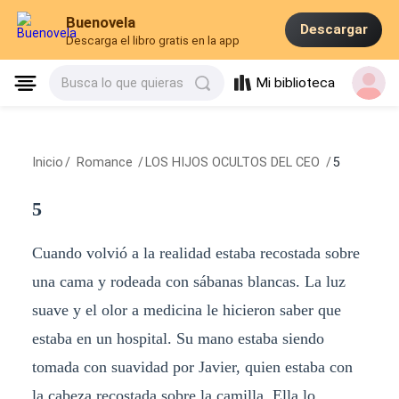
Buenovela
Descargar
Descarga el libro gratis en la app
Mi biblioteca
Busca lo que quieras
Inicio
/
Romance
/
LOS HIJOS OCULTOS DEL CEO
/
5
5
Cuando volvió a la realidad estaba recostada sobre
una cama y rodeada con sábanas blancas. La luz
suave y el olor a medicina le hicieron saber que
estaba en un hospital. Su mano estaba siendo
tomada con suavidad por Javier, quien estaba con
la cabeza recostada sobre la camilla. Ella lo